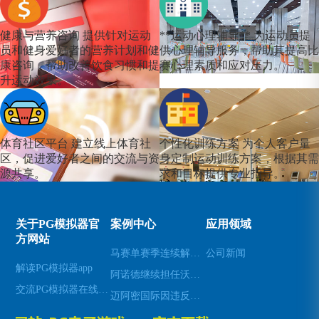
健康与营养咨询
提供针对运动
**运动心理辅导**
为运动员提
员和健身爱好者的营养计划和健
供心理辅导服务，帮助其提高比
康咨询，帮助改善饮食习惯和提
赛心理素质和应对压力。
升运动效果。
体育社区平台
建立线上体育社
个性化训练方案
为个人客户量
区，促进爱好者之间的交流与资
身定制运动训练方案，根据其需
源共享。
求和目标提供专业指导。
关于PG模拟器官
案例中心
应用领域
方网站
马赛单赛季连续解雇两名主帅的背后原因与影响分析
公司新闻
解读PG模拟器app
阿诺德继续担任沃尔夫斯堡中场队长 展现领导力与稳定性
交流PG模拟器在线试玩
迈阿密国际因违反大联盟薪资帽规定被罚款创纪录的两百万美元