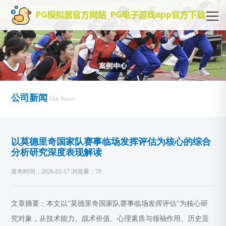
公司新闻
Our News
以莫德里奇国家队赛事临场发挥评估为核心的综合
分析研究深度表现解读
发布时间：2026-02-17 浏览量：70
文章摘要：本文以“莫德里奇国家队赛事临场发挥评估”为核心研
究对象，从技术能力、战术价值、心理素质与领袖作用、历史贡