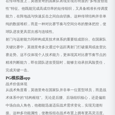
在传球维度上，莫德里奇的国家队表现呈现出明显的“多维度创造
性”特征。他既能完成高成功率的短传组织，又具备精准长传调度
能力，在阵地战与快速反击之间自由切换。这种传球结构并非单
纯的数据堆积，而是一种对比赛节奏与空间分布的整体把控，使
球队进攻更具层次感与连续性。
射门与远射能力同样构成其技术体系的重要组成部分。在国家队
关键比赛中，莫德里奇多次通过中远距离射门打破僵局或改变比
赛走势。这不仅体现个人技术能力，更体现其对比赛节奏节点的
精准判断能力，即在团队进攻受阻时，能够主动承担风险责任，
完成关键一击。
PG模拟器app
战术价值体现
从战术角度看，莫德里奇在国家队并非单一位置型球员，而是战
术体系中的“结构枢纽”。无论是后腰、后场组织核心，还是偏前
中场自由人角色，他都能迅速适应战术需求变化，实现无缝衔
接。这种多功能属性，使教练组在战术布置上拥有更高灵活度。