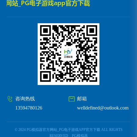
咨询热线
邮箱
13594780126
welldefined@outlook.com
© 2024 PG模拟器官方网站_PG电子游戏APP官方下载 ALL RIGHTS
RESERVED
PG模拟器