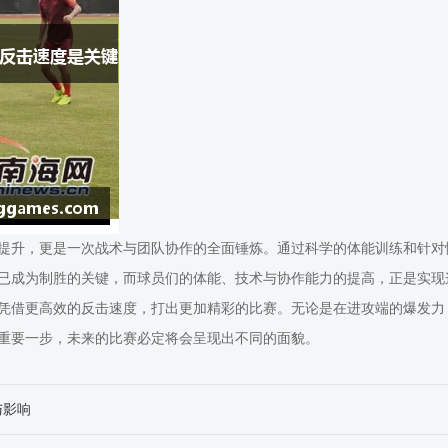
提升，更是一次战术与团队协作的全面锤炼。通过科学的体能训练和针对
已成为制胜的关键，而球员们的体能、技术与协作能力的提高，正是实现
凭借更高效的反击速度，打出更加精彩的比赛。无论是在进攻端的爆发力
重要一步，未来的比赛必定将会呈现出不同的面貌。
与影响