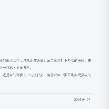
性的战术安排，球队正在为提升反击速度打下坚实的基础。主
这一目标的必要条件。
，还是在防守反击中的执行力，都将成为中国男足实现突破的
2026-04-07