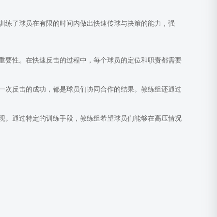
训练了球员在有限的时间内做出快速传球与决策的能力，强
重要性。在快速反击的过程中，每个球员的定位和职责都需要
一次反击的成功，都是球员们协同合作的结果。教练组还通过
现。通过特定的训练手段，教练组希望球员们能够在高压情况