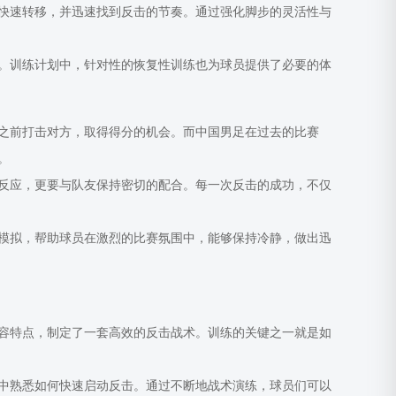
快速转移，并迅速找到反击的节奏。通过强化脚步的灵活性与
。训练计划中，针对性的恢复性训练也为球员提供了必要的体
之前打击对方，取得得分的机会。而中国男足在过去的比赛
。
反应，更要与队友保持密切的配合。每一次反击的成功，不仅
模拟，帮助球员在激烈的比赛氛围中，能够保持冷静，做出迅
容特点，制定了一套高效的反击战术。训练的关键之一就是如
中熟悉如何快速启动反击。通过不断地战术演练，球员们可以