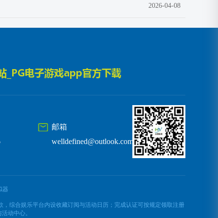
2026-04-08
邮箱
6
welldefined@outlook.com
拟器
条款，综合娱乐平台内设收藏订阅与活动日历；完成认证可按规定领取注册
与活动中心。