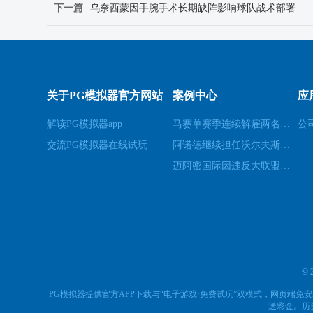
下一篇
乌奈西蒙因手腕手术长期缺阵影响球队战术部署
关于PG模拟器官方网站
案例中心
应
解读PG模拟器app
马赛单赛季连续解雇两名主帅的背后原因与影响分析
公
交流PG模拟器在线试玩
阿诺德继续担任沃尔夫斯堡中场队长 展现领导力与稳定性
迈阿密国际因违反大联盟薪资帽规定被罚款创纪录的两百万美元
©
PG模拟器提供官方APP下载与“电子游戏·免费试玩”双模式，网页
送彩金。历