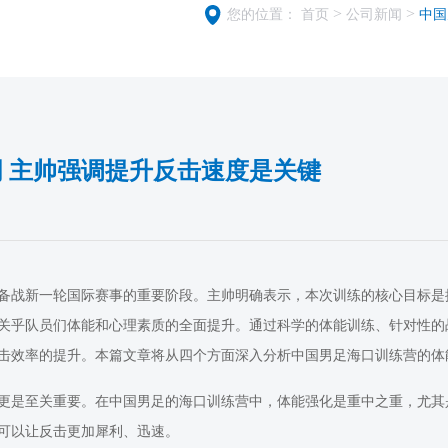
>
>
您的位置：
首页
公司新闻
中国
 主帅强调提升反击速度是关键
备战新一轮国际赛事的重要阶段。主帅明确表示，本次训练的核心目标是
关乎队员们体能和心理素质的全面提升。通过科学的体能训练、针对性的
击效率的提升。本篇文章将从四个方面深入分析中国男足海口训练营的体
更是至关重要。在中国男足的海口训练营中，体能强化是重中之重，尤其
可以让反击更加犀利、迅速。