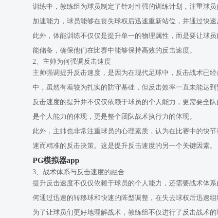
训练中，教练组为球员制定了针对性强的训练计划，注重球员
加速能力，球员能够在丧失球权后迅速重新站位，并通过快速
此外，体能训练不仅仅是提升单一的物理属性，而是要让球员
能储备，确保他们在比赛中能够保持高效的反击速度。
2、主帅为何强调反击速度
主帅强调提升反击速度，是因为在现代足球中，反击战术已经
中，虽然有着较为扎实的防守基础，但反击效率一直未能达到
反击速度的提升并不仅仅依赖于球员的个人能力，更需要全队
是个人能力的体现，更是整个团队战术执行力的体现。
此外，主帅也非常注重球员的心理素质，认为在比赛中的快节
速而精准的反击决策。这是提升反击速度的另一个关键因素。
PG模拟器app
3、战术体系与反击速度的融合
提升反击速度不仅仅依赖于球员的个人能力，还需要战术体系
何通过迅速的转移球和快速的阵型调整，在失去球权后迅速组
为了让球员们更好地理解战术，教练组不仅进行了反击战术的