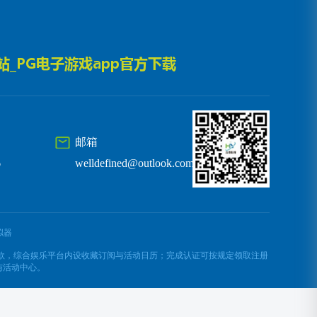
邮箱
6
welldefined@outlook.com
拟器
条款，综合娱乐平台内设收藏订阅与活动日历；完成认证可按规定领取注册
与活动中心。