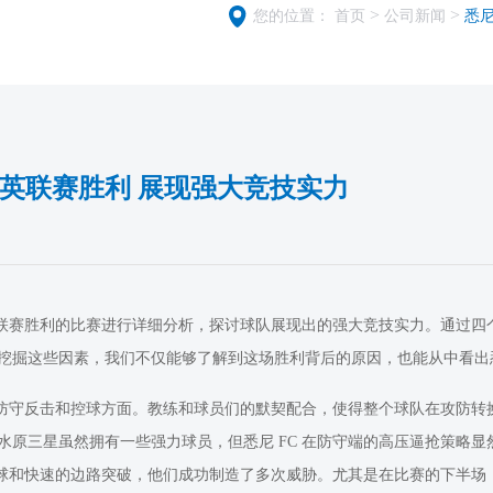
>
>
您的位置：
首页
公司新闻
悉尼
精英联赛胜利 展现强大竞技实力
英联赛胜利的比赛进行详细分析，探讨球队展现出的强大竞技实力。通过四个
挖掘这些因素，我们不仅能够了解到这场胜利背后的原因，也能从中看出悉
在防守反击和控球方面。教练和球员们的默契配合，使得整个球队在攻防转换
原三星虽然拥有一些强力球员，但悉尼 FC 在防守端的高压逼抢策略显
传球和快速的边路突破，他们成功制造了多次威胁。尤其是在比赛的下半场，