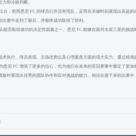
专注力和冷静判断。
比分，然而悉尼 FC 的球员们并没有慌乱，反而在关键时刻展现出高超
队在比赛中走到了最后，并最终成功取得了胜利。
队能否取得成功的决定性因素之一。悉尼 FC 能够在面对水原三星的挑
在战术执行、球员表现、主场优势以及心理素质方面的强大实力。通过精准的
悉尼 FC 增添了更多的信心，也为他们在未来的亚冠赛事中奠定了更加
对强敌时展现出优秀的团队协作和应对挑战的能力。相信在接下来的比赛中，
味