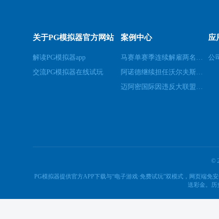
关于PG模拟器官方网站
案例中心
应
解读PG模拟器app
马赛单赛季连续解雇两名主帅的背后原因与影响分析
公
交流PG模拟器在线试玩
阿诺德继续担任沃尔夫斯堡中场队长 展现领导力与稳定性
迈阿密国际因违反大联盟薪资帽规定被罚款创纪录的两百万美元
©
PG模拟器提供官方APP下载与“电子游戏·免费试玩”双模式，网页
送彩金。历