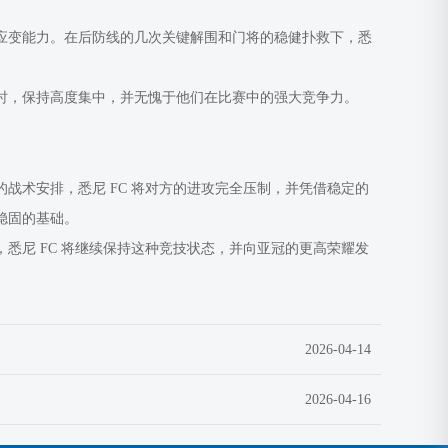
的应变能力。在后防线的几次关键解围和门将的稳健扑救下，悉
战时，保持高度集中，并无愧于他们在比赛中的强大竞争力。
战术安排，悉尼 FC 将对方的进攻完全压制，并凭借稳定的
稳固的基础。
悉尼 FC 将继续保持这种竞技状态，并向亚冠的更高荣耀发
2026-04-14
2026-04-16