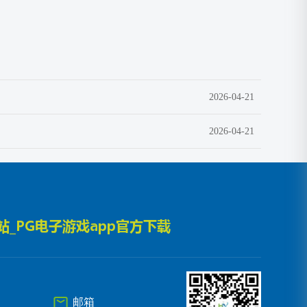
2026-04-21
2026-04-21
邮箱