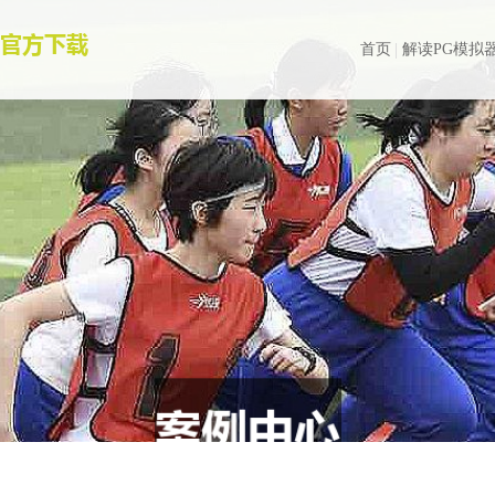
首页
解读PG模拟器