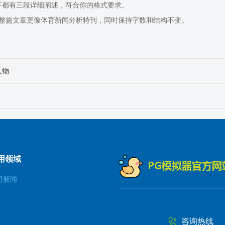
题下都有三段详细阐述，符合你的格式要求。
让整篇文章更像体育新闻分析特刊，同时保持字数和结构不变。
人物
用领域
司新闻
咨询热线