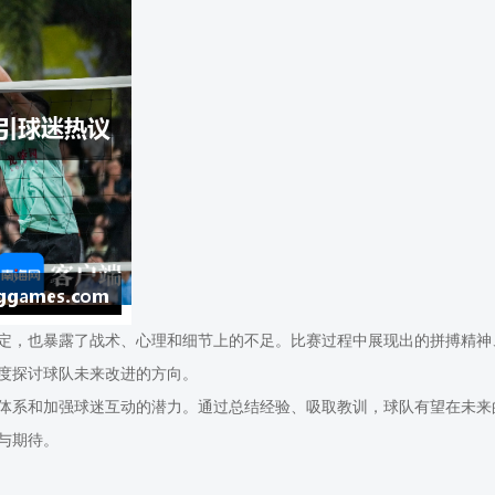
定，也暴露了战术、心理和细节上的不足。比赛过程中展现出的拼搏精神
度探讨球队未来改进的方向。
体系和加强球迷互动的潜力。通过总结经验、吸取教训，球队有望在未来
与期待。