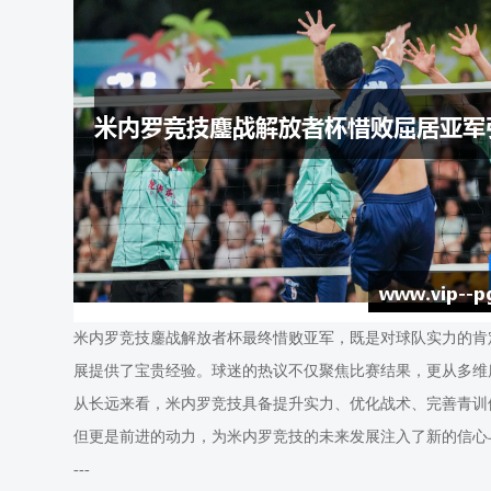
米内罗竞技鏖战解放者杯最终惜败亚军，既是对球队实力的肯
展提供了宝贵经验。球迷的热议不仅聚焦比赛结果，更从多维
从长远来看，米内罗竞技具备提升实力、优化战术、完善青训
但更是前进的动力，为米内罗竞技的未来发展注入了新的信心
---