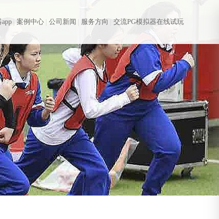
app
案例中心
公司新闻
服务方向
交流PG模拟器在线试玩