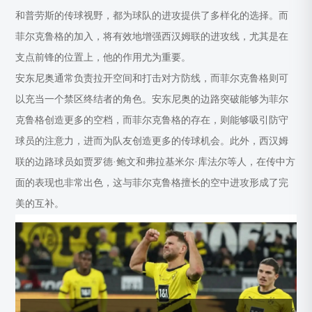
和普劳斯的传球视野，都为球队的进攻提供了多样化的选择。而
菲尔克鲁格的加入，将有效地增强西汉姆联的进攻线，尤其是在
支点前锋的位置上，他的作用尤为重要。
安东尼奥通常负责拉开空间和打击对方防线，而菲尔克鲁格则可
以充当一个禁区终结者的角色。安东尼奥的边路突破能够为菲尔
克鲁格创造更多的空档，而菲尔克鲁格的存在，则能够吸引防守
球员的注意力，进而为队友创造更多的传球机会。此外，西汉姆
联的边路球员如贾罗德·鲍文和弗拉基米尔·库法尔等人，在传中方
面的表现也非常出色，这与菲尔克鲁格擅长的空中进攻形成了完
美的互补。