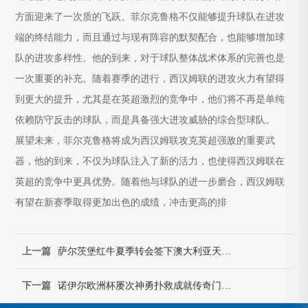
方面迎来了一次质的飞跃。菲尔克鲁格不仅能够提升球队在进攻
端的终结能力，而且通过与现有阵容的默契配合，也能够增加球
队的进攻多样性。他的到来，对于球队整体战术体系的完善也是
一次重要的补充。随着赛季的进行，西汉姆联的进攻火力有望得
到更大的提升，尤其是在英超激烈的竞争中，他们将不再是单纯
依赖防守反击的球队，而是具备强大进攻威胁的综合型球队。
展望未来，菲尔克鲁格将成为西汉姆联攻克英超强敌的重要武
器，他的到来，不仅为球队注入了新的活力，也使得西汉姆联在
英超的竞争中更具优势。随着他与球队的进一步磨合，西汉姆联
有望在新赛季取得更加出色的成绩，冲击更高的排
上一篇
萨尔茨堡红牛夏季转会签下澳大利亚天才射手助力球队进攻提升
下一篇
诺伊尔欧洲杯屡次神勇扑救成就传奇门神地位