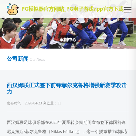
公司新闻
Our News
西汉姆联正式签下前锋菲尔克鲁格增强新赛季攻击
力
发布时间：2026-04-23 浏览量：51
西汉姆联足球俱乐部在2023年夏季转会窗期间宣布签下德国前锋
尼克拉斯·菲尔克鲁格（Niklas Füllkrug），这一引援举措为球队新