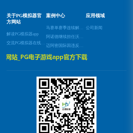
关于PG模拟器官
案例中心
应用领域
方网站
马赛单赛季连续解雇两名主帅的背后原因与影响分析
公司新闻
解读PG模拟器app
阿诺德继续担任沃尔夫斯堡中场队长 展现领导力与稳定性
交流PG模拟器在线试玩
迈阿密国际因违反大联盟薪资帽规定被罚款创纪录的两百万美元