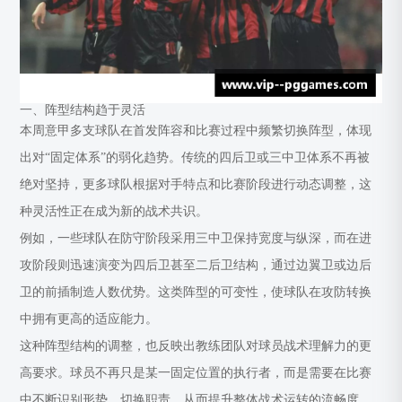
一、阵型结构趋于灵活
本周意甲多支球队在首发阵容和比赛过程中频繁切换阵型，体现
出对“固定体系”的弱化趋势。传统的四后卫或三中卫体系不再被
绝对坚持，更多球队根据对手特点和比赛阶段进行动态调整，这
种灵活性正在成为新的战术共识。
例如，一些球队在防守阶段采用三中卫保持宽度与纵深，而在进
攻阶段则迅速演变为四后卫甚至二后卫结构，通过边翼卫或边后
卫的前插制造人数优势。这类阵型的可变性，使球队在攻防转换
中拥有更高的适应能力。
这种阵型结构的调整，也反映出教练团队对球员战术理解力的更
高要求。球员不再只是某一固定位置的执行者，而是需要在比赛
中不断识别形势、切换职责，从而提升整体战术运转的流畅度。