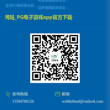
阿诺德继续担任沃尔夫斯堡中场队长 展现领导力与稳定性
交流PG模拟器在线试玩
迈阿密国际因违反大联盟薪资帽规定被罚款创纪录的两百万美元
咨询热线
邮箱
13594780126
welldefined@outlook.com