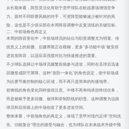
从长期来看，阵型灵活化有助于意甲球队在欧战赛场增强竞争
力。面对不同联赛风格的对手，可变阵型能够减少被针对的风
险，这也是不少俱乐部在本周阵容调整中反复演练的关键目标。
二、中前场角色再定义
本周的阵容变化中，中前场球员的站位与职责调整尤为明显。传
统意义上的前腰、后腰界限正在模糊，更多“多功能中场”被安排
进首发阵容，以适应高强度对抗与快速推进的需要。
不少球队选择让中场球员频繁前插参与进攻，同时在丢球后迅速
回撤形成防守屏障。这种“攻防一体化”的角色设定，使中前场成
为比赛节奏控制的核心区域，而不再只是简单的衔接地带。
前锋线的角色变化同样值得注意。中锋不再单纯承担终结任务，
而是被赋予更多回撤、做球和牵制防线的职责。这种调整为边路
球员和后排插上的中场创造了更多进攻空间。
整体来看，中前场角色的再定义，体现了意甲对现代足球“空间优
先、功能复合”理念的接受与融合，也为球队在未来战术升级中预