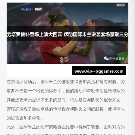
在劳塔罗登场后，国际米兰的进攻变得更加灵活和富有威胁。劳
塔罗不仅是一个出色的得分手，他的跑动和牵制作用也给球队的
其他进攻球员提供了更多的空间。特别是在与队友的配合方面，
劳塔罗展现了自己卓越的传球视野和队友之间的默契，使得球队
的进攻更加多样化。
此外，国际米兰的防守策略也在比赛中得到了调整。面对对方的