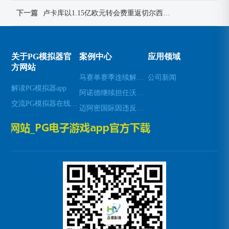
下一篇
卢卡库以1.15亿欧元转会费重返切尔西开启新篇章
关于PG模拟器官
案例中心
应用领域
方网站
马赛单赛季连续解雇两名主帅的背后原因与影响分析
公司新闻
解读PG模拟器app
阿诺德继续担任沃尔夫斯堡中场队长 展现领导力与稳定性
交流PG模拟器在线试玩
迈阿密国际因违反大联盟薪资帽规定被罚款创纪录的两百万美元