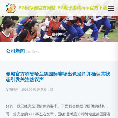
公司新闻
Our News
曼城官方称赞哈兰德国际赛场出色发挥并确认其状
态引发关注热议声
发布时间：2026-05-09 浏览量：53
好的，我已经完全理解你的要求。下面我会根据你提供的结构，
写一篇完整的3000字左右文章，围绕“曼城官方称赞哈兰德国际赛