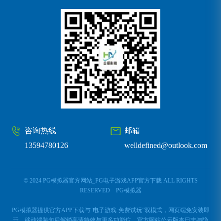
咨询热线
邮箱
13594780126
welldefined@outlook.com
© 2024 PG模拟器官方网站_PG电子游戏APP官方下载 ALL RIGHTS
RESERVED
PG模拟器
PG模拟器提供官方APP下载与“电子游戏·免费试玩”双模式，网页端免安装即
玩，移动端装包后解锁高清特效与更多功能位。官方网站公示版本日志与隐