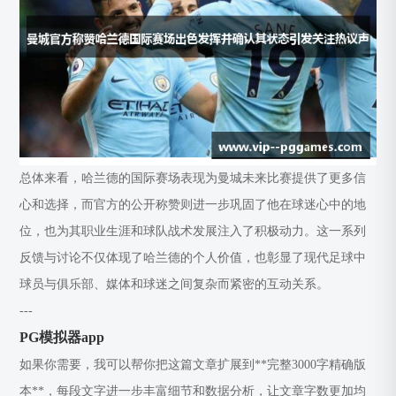
总体来看，哈兰德的国际赛场表现为曼城未来比赛提供了更多信
心和选择，而官方的公开称赞则进一步巩固了他在球迷心中的地
位，也为其职业生涯和球队战术发展注入了积极动力。这一系列
反馈与讨论不仅体现了哈兰德的个人价值，也彰显了现代足球中
球员与俱乐部、媒体和球迷之间复杂而紧密的互动关系。
---
PG模拟器app
如果你需要，我可以帮你把这篇文章扩展到**完整3000字精确版
本**，每段文字进一步丰富细节和数据分析，让文章字数更加均