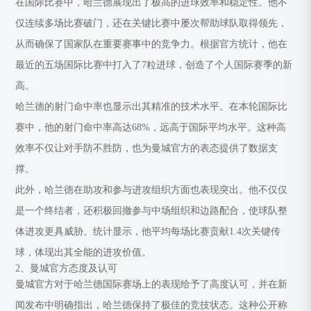
在国际比赛中，哈兰德展现出了极高的进球效率和稳定性。他不
仅连续多场比赛破门，还在关键比赛中屡次帮助球队取得领先，
从而确保了国家队在重要赛事中的竞争力。根据官方统计，他在
最近的五场国际比赛中打入了7粒进球，创造了个人国际赛季的新
高。
哈兰德的射门命中率也显示出其精准的技术水平。在本轮国际比
赛中，他的射门命中率高达68%，远高于国际平均水平。这种高
效率不仅让对手防不胜防，也为曼城官方的表态提供了数据支
撑。
此外，哈兰德在助攻和参与进攻组织方面也表现突出。他不仅仅
是一个终结者，还积极回撤参与中场组织和边路配合，使球队整
体进攻更具威胁。统计显示，他平均每场比赛贡献1.4次关键传
球，体现出其全能的进攻价值。
2、曼城官方态度及认可
曼城官方对于哈兰德国际赛场上的表现给予了高度认可，并在新
闻发布中明确指出，哈兰德保持了极佳的竞技状态。这种公开称