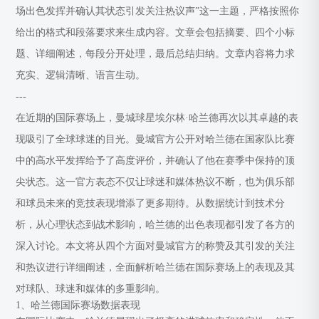
场出色发挥并确认其状态引发关注热议声”这一主题，严格按照你
给出的格式和段落要求来生成内容。文章会包括摘要、四个小标
题、详细阐述，每段分开处理，最后总结归纳。文章内容将力求
充实、逻辑清晰、语言生动。
---
在近期的国际赛场上，曼城球星埃尔林·哈兰德再次以其卓越的表
现吸引了全球球迷的目光。曼城官方公开对哈兰德在国家队比赛
中的高水平发挥给予了高度评价，并确认了他在赛季中保持的顶
尖状态。这一官方表态不仅让球迷和媒体热议不断，也为俱乐部
和球员未来的竞技表现增添了更多期待。从数据统计到技术分
析，从心理状态到战术影响，哈兰德的出色表现都引发了各方的
深入讨论。本文将从四个方面对曼城官方的称赞及其引发的关注
和热议进行详细阐述，全面解析哈兰德在国际赛场上的表现及其
对球队、球迷和媒体的多重影响。
1、哈兰德国际赛场数据表现