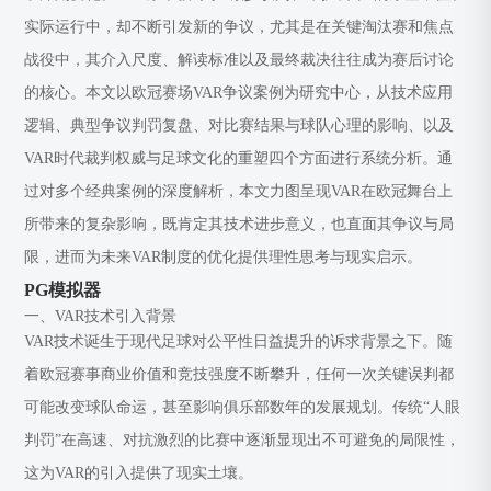
实际运行中，却不断引发新的争议，尤其是在关键淘汰赛和焦点
战役中，其介入尺度、解读标准以及最终裁决往往成为赛后讨论
的核心。本文以欧冠赛场VAR争议案例为研究中心，从技术应用
逻辑、典型争议判罚复盘、对比赛结果与球队心理的影响、以及
VAR时代裁判权威与足球文化的重塑四个方面进行系统分析。通
过对多个经典案例的深度解析，本文力图呈现VAR在欧冠舞台上
所带来的复杂影响，既肯定其技术进步意义，也直面其争议与局
限，进而为未来VAR制度的优化提供理性思考与现实启示。
PG模拟器
一、VAR技术引入背景
VAR技术诞生于现代足球对公平性日益提升的诉求背景之下。随
着欧冠赛事商业价值和竞技强度不断攀升，任何一次关键误判都
可能改变球队命运，甚至影响俱乐部数年的发展规划。传统“人眼
判罚”在高速、对抗激烈的比赛中逐渐显现出不可避免的局限性，
这为VAR的引入提供了现实土壤。