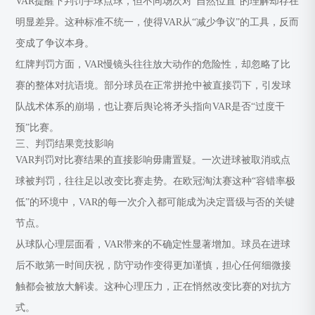
VAR提醒下判罚手球点球，但不同场次对“自然位置”的理解却存在
明显差异。这种标准不统一，使得VAR从“减少争议”的工具，反而
变成了争议本身。
红牌判罚方面，VAR慢镜头往往放大动作的危险性，却忽略了比
赛的整体对抗语境。部分球员在正常拼抢中被直接罚下，引发球
队战术体系的崩塌，也让赛后舆论将矛头指向VAR是否“过度干
预”比赛。
三、判罚结果竞技影响
VAR判罚对比赛结果的直接影响毋庸置疑。一次进球被取消或点
球被判罚，往往足以改变比赛走势。在欧冠淘汰赛这种“容错率极
低”的环境中，VAR的每一次介入都可能成为决定晋级与否的关键
节点。
从球队心理层面看，VAR带来的不确定性显著增加。球员在进球
后不敢第一时间庆祝，防守动作变得更加谨慎，担心任何细微接
触都会被放大解读。这种心理压力，正在悄然改变比赛的对抗方
式。