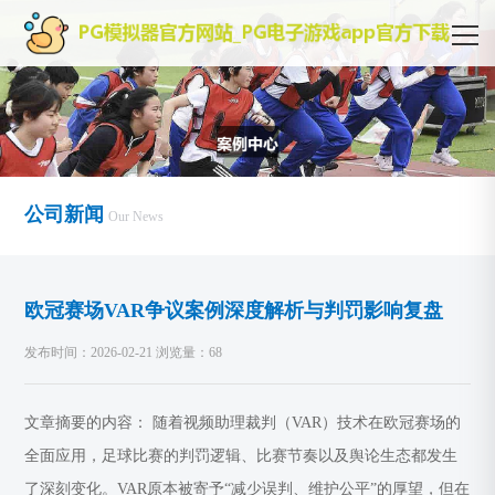
公司新闻
Our News
欧冠赛场VAR争议案例深度解析与判罚影响复盘
发布时间：2026-02-21 浏览量：68
文章摘要的内容： 随着视频助理裁判（VAR）技术在欧冠赛场的
全面应用，足球比赛的判罚逻辑、比赛节奏以及舆论生态都发生
了深刻变化。VAR原本被寄予“减少误判、维护公平”的厚望，但在