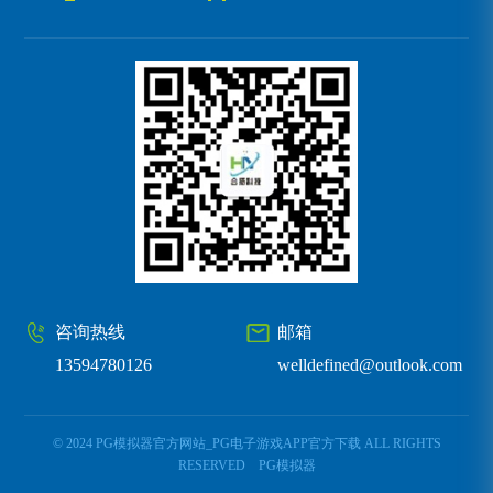
咨询热线
邮箱
13594780126
welldefined@outlook.com
© 2024 PG模拟器官方网站_PG电子游戏APP官方下载 ALL RIGHTS
RESERVED
PG模拟器