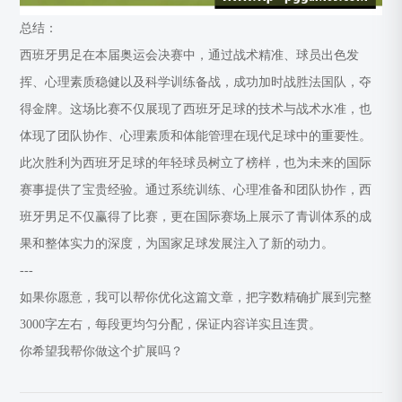
总结：
西班牙男足在本届奥运会决赛中，通过战术精准、球员出色发
挥、心理素质稳健以及科学训练备战，成功加时战胜法国队，夺
得金牌。这场比赛不仅展现了西班牙足球的技术与战术水准，也
体现了团队协作、心理素质和体能管理在现代足球中的重要性。
此次胜利为西班牙足球的年轻球员树立了榜样，也为未来的国际
赛事提供了宝贵经验。通过系统训练、心理准备和团队协作，西
班牙男足不仅赢得了比赛，更在国际赛场上展示了青训体系的成
果和整体实力的深度，为国家足球发展注入了新的动力。
---
如果你愿意，我可以帮你优化这篇文章，把字数精确扩展到完整
3000字左右，每段更均匀分配，保证内容详实且连贯。
你希望我帮你做这个扩展吗？