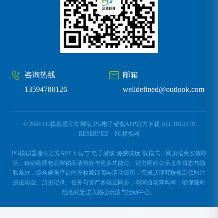
咨询热线
邮箱
13594780126
welldefined@outlook.com
© 2024 PG模拟器官方网站_PG电子游戏APP官方下载 ALL RIGHTS
RESERVED
PG模拟器
PG模拟器提供官方APP下载与“电子游戏·免费试玩”双模式，网页端免安装即
玩，移动端装包后解锁高清特效与更多功能位。官方网站公示版本日志与隐
私条款，综合娱乐平台内设收藏订阅与活动日历；完成认证可按规定领取注
册送彩金。历史记录、任务与资产多端云同步，弱网自动降码率，确保随时
随地稳定进入核心玩法与活动中心。