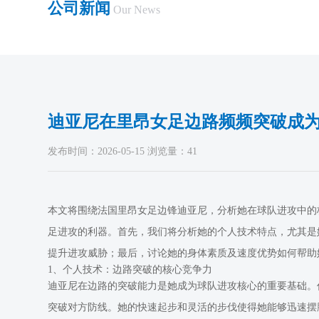
公司新闻
Our News
迪亚尼在里昂女足边路频频突破成
发布时间：2026-05-15 浏览量：41
本文将围绕法国里昂女足边锋迪亚尼，分析她在球队进攻中的
足进攻的利器。首先，我们将分析她的个人技术特点，尤其是
提升进攻威胁；最后，讨论她的身体素质及速度优势如何帮助
1、个人技术：边路突破的核心竞争力
迪亚尼在边路的突破能力是她成为球队进攻核心的重要基础。
突破对方防线。她的快速起步和灵活的步伐使得她能够迅速摆