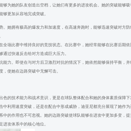
能够为她的队友创造出空档，让她们有更多的进攻机会。她的突破能够吸
能够更加从容地完成突破。
势。她拥有极高的爆发力和加速度，在高速奔跑时，能够迅速突破对方防
。
在全场比赛中维持良好的竞技状态。在比赛中，她经常能够在比赛后期依
够通过快速反击给对方造成巨大压力。
抗能力。即使在与对方后卫激烈对抗的情况下，她依然能够保持平衡，并
度，使她在边路突破中无懈可击。
出色的技术能力和战术意识，更是在球队整体配合和她的身体素质保障下
击中利用速度突破，还是在配合中形成威胁，迪亚尼都充分展现了她作为
系中的作用也不可忽视。她的边路突破使球队能够在进攻中更加多变，提
足进攻体系中的核心地位。