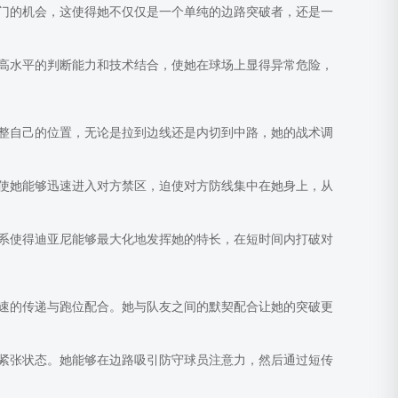
门的机会，这使得她不仅仅是一个单纯的边路突破者，还是一
高水平的判断能力和技术结合，使她在球场上显得异常危险，
整自己的位置，无论是拉到边线还是内切到中路，她的战术调
使她能够迅速进入对方禁区，迫使对方防线集中在她身上，从
系使得迪亚尼能够最大化地发挥她的特长，在短时间内打破对
速的传递与跑位配合。她与队友之间的默契配合让她的突破更
紧张状态。她能够在边路吸引防守球员注意力，然后通过短传