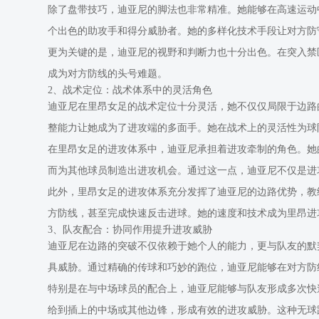
除了盘带技巧，迪亚尼的脚法也非常精准。她能够在高速运动
个出色的助攻手和得分威胁者。她的多样化技术手段让对方防
更为关键的是，迪亚尼的视野和判断力也十分出色。在突入禁
成为对方防线的头号难题。
2、战术定位：战术体系中的灵活角色
迪亚尼在里昂女足的战术定位十分灵活，她不仅仅局限于边路
整能力让她成为了进攻端的多面手。她在战术上的灵活性为球
在里昂女足的进攻体系中，迪亚尼承担着进攻牵制的角色。她
而为其他球员制造出进攻机会。通过这一点，迪亚尼不仅是进
此外，里昂女足的进攻体系充分发挥了迪亚尼的边路优势，教
方防线，甚至完成快速反击进球。她的速度和技术成为里昂进
3、队友配合：协同作用提升进攻威胁
迪亚尼在边路的突破不仅依赖于她个人的能力，更与队友的默
具威胁。通过精确的传球和巧妙的跑位，迪亚尼能够在对方防
特别是在与中场球员的配合上，迪亚尼能够与队友形成多次快
给到插上的中场或其他边锋，形成有效的进攻威胁。这种无球