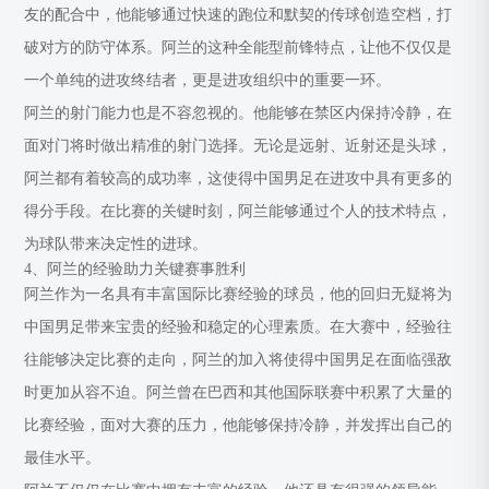
友的配合中，他能够通过快速的跑位和默契的传球创造空档，打
破对方的防守体系。阿兰的这种全能型前锋特点，让他不仅仅是
一个单纯的进攻终结者，更是进攻组织中的重要一环。
阿兰的射门能力也是不容忽视的。他能够在禁区内保持冷静，在
面对门将时做出精准的射门选择。无论是远射、近射还是头球，
阿兰都有着较高的成功率，这使得中国男足在进攻中具有更多的
得分手段。在比赛的关键时刻，阿兰能够通过个人的技术特点，
为球队带来决定性的进球。
4、阿兰的经验助力关键赛事胜利
阿兰作为一名具有丰富国际比赛经验的球员，他的回归无疑将为
中国男足带来宝贵的经验和稳定的心理素质。在大赛中，经验往
往能够决定比赛的走向，阿兰的加入将使得中国男足在面临强敌
时更加从容不迫。阿兰曾在巴西和其他国际联赛中积累了大量的
比赛经验，面对大赛的压力，他能够保持冷静，并发挥出自己的
最佳水平。