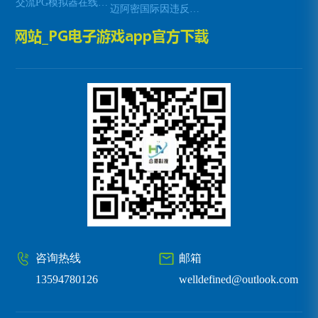
交流PG模拟器在线试玩
迈阿密国际因违反大联盟薪资帽规定被罚款创纪录的两百万美元
咨询热线
邮箱
13594780126
welldefined@outlook.com