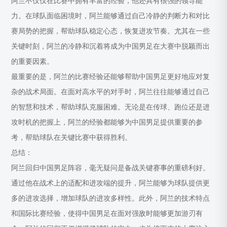
阿兰不仅仅在比赛中拥有丰富的经验，他还具有很强的领导能
力。在球队面临困境时，阿兰能够通过自己冷静的判断力和对比
赛局势的把握，帮助球队稳定心态，恢复进攻节奏。尤其在一些
关键时刻，阿兰的冷静和沉着将成为中国男足在大赛中脱颖而出
的重要因素。
最重要的是，阿兰的比赛经验还能够帮助中国男足更好地应对复
杂的战术局面。在面对高水平的对手时，阿兰往往能够通过自己
的智慧和技术，帮助球队克服困难。无论是在传球、跑位还是进
攻时机的把握上，阿兰的经验都能够为中国男足提供重要的参
考，帮助球队在关键比赛中获得胜利。
总结：
阿兰回归中国男足阵容，毫无疑问是备战关键赛事的重磅利好。
通过他在战术上的适配和进攻端的提升，阿兰能够为球队提供更
多的进攻选择，增加球队的进攻多样性。此外，阿兰的技术特点
和国际比赛经验，使得中国男足在面对强敌时能够更加游刃有