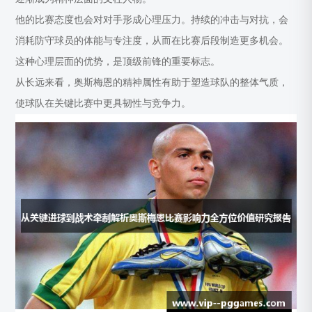
他的比赛态度也会对对手形成心理压力。持续的冲击与对抗，会
消耗防守球员的体能与专注度，从而在比赛后段制造更多机会。
这种心理层面的优势，是顶级前锋的重要标志。
从长远来看，奥斯梅恩的精神属性有助于塑造球队的整体气质，
使球队在关键比赛中更具韧性与竞争力。