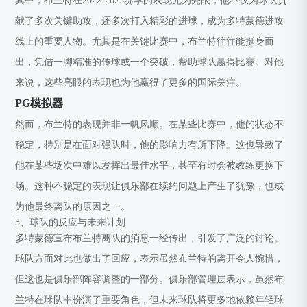
其中，布兰特在2022-2023赛季的表现尤为亮眼，他不仅为球队贡
献了多次关键助攻，还多次打入精彩的进球，成为多特蒙德进攻
线上的重要人物。尤其是在关键比赛中，布兰特往往能挺身而
出，凭借一脚精准的传球或一个突破，帮助球队赢得比赛。对他
来说，这些亮眼的表现也为他赢得了更多的国际关注。
PG模拟器
然而，布兰特的表现并非一帆风顺。在某些比赛中，他的状态不
稳定，特别是在面对强队时，他的影响力有所下降。这也导致了
他在某些场次中难以发挥出最佳水平，甚至有时会被教练更换下
场。这种不稳定的表现让俱乐部在续约问题上产生了犹豫，也成
为他最终离队的原因之一。
3、球队的反应与未来计划
多特蒙德宣布布兰特离队的消息一经传出，引发了广泛的讨论。
球队方面对此也做出了回应，表示虽然布兰特的离开令人惋惜，
但这也是俱乐部阵容调整的一部分。俱乐部管理层表示，虽然布
兰特在球队中扮演了重要角色，但未来球队将更多地依赖年轻球