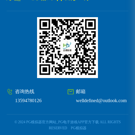
咨询热线
邮箱
13594780126
welldefined@outlook.com
© 2024 PG模拟器官方网站_PG电子游戏APP官方下载 ALL RIGHTS
RESERVED
PG模拟器