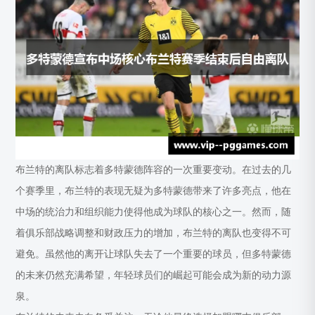
布兰特的离队标志着多特蒙德阵容的一次重要变动。在过去的几
个赛季里，布兰特的表现无疑为多特蒙德带来了许多亮点，他在
中场的统治力和组织能力使得他成为球队的核心之一。然而，随
着俱乐部战略调整和财政压力的增加，布兰特的离队也变得不可
避免。虽然他的离开让球队失去了一个重要的球员，但多特蒙德
的未来仍然充满希望，年轻球员们的崛起可能会成为新的动力源
泉。