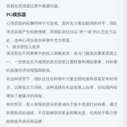
容易在高强度比赛中暴露问题。
PG模拟器
心理层面的松懈同样不可忽视。面对实力看似较弱的对手，强队
球员容易产生轻敌情绪，而弱队则往往以“拼一场”的心态全力以
赴，这种心理反差在杯赛中尤为明显。
3、俱乐部投入差异
俱乐部在不同赛事中的投入策略差异，是冷门频发的重要原因之
一。一些资金实力雄厚的俱乐部更注重联赛和洲际赛事，对杯赛
的直接经济回报预期较低。
在这种背景下，强队往往在杯赛中大量启用轮换阵容甚至年轻球
员，以降低主力消耗。这种选择在长远发展上合理，但短期内却
增加了被爆冷的风险。
相对而言，投入有限的俱乐部更倾向于集中资源打好杯赛。通过
杯赛取得好成绩，不仅能够获得奖金和曝光度，也有助于吸引赞
助和提升俱乐部品牌。