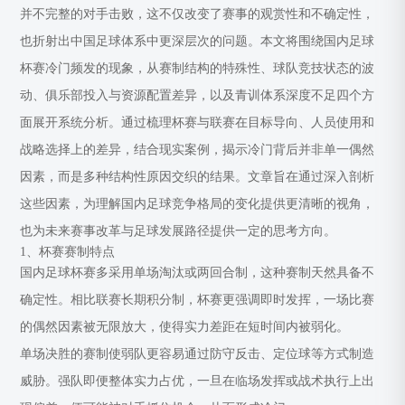
并不完整的对手击败，这不仅改变了赛事的观赏性和不确定性，
也折射出中国足球体系中更深层次的问题。本文将围绕国内足球
杯赛冷门频发的现象，从赛制结构的特殊性、球队竞技状态的波
动、俱乐部投入与资源配置差异，以及青训体系深度不足四个方
面展开系统分析。通过梳理杯赛与联赛在目标导向、人员使用和
战略选择上的差异，结合现实案例，揭示冷门背后并非单一偶然
因素，而是多种结构性原因交织的结果。文章旨在通过深入剖析
这些因素，为理解国内足球竞争格局的变化提供更清晰的视角，
也为未来赛事改革与足球发展路径提供一定的思考方向。
1、杯赛赛制特点
国内足球杯赛多采用单场淘汰或两回合制，这种赛制天然具备不
确定性。相比联赛长期积分制，杯赛更强调即时发挥，一场比赛
的偶然因素被无限放大，使得实力差距在短时间内被弱化。
单场决胜的赛制使弱队更容易通过防守反击、定位球等方式制造
威胁。强队即便整体实力占优，一旦在临场发挥或战术执行上出