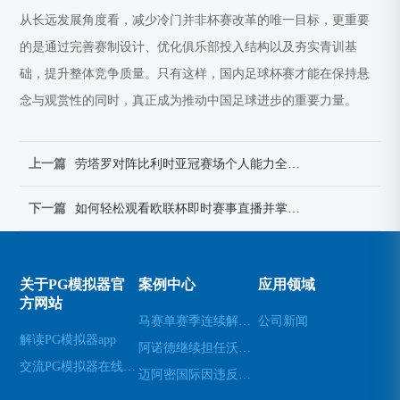
从长远发展角度看，减少冷门并非杯赛改革的唯一目标，更重要
的是通过完善赛制设计、优化俱乐部投入结构以及夯实青训基
础，提升整体竞争质量。只有这样，国内足球杯赛才能在保持悬
念与观赏性的同时，真正成为推动中国足球进步的重要力量。
上一篇
劳塔罗对阵比利时亚冠赛场个人能力全面绽放解析技术与领袖价值展现
下一篇
如何轻松观看欧联杯即时赛事直播并掌握最新比赛动态
关于PG模拟器官
案例中心
应用领域
方网站
马赛单赛季连续解雇两名主帅的背后原因与影响分析
公司新闻
解读PG模拟器app
阿诺德继续担任沃尔夫斯堡中场队长 展现领导力与稳定性
交流PG模拟器在线试玩
迈阿密国际因违反大联盟薪资帽规定被罚款创纪录的两百万美元