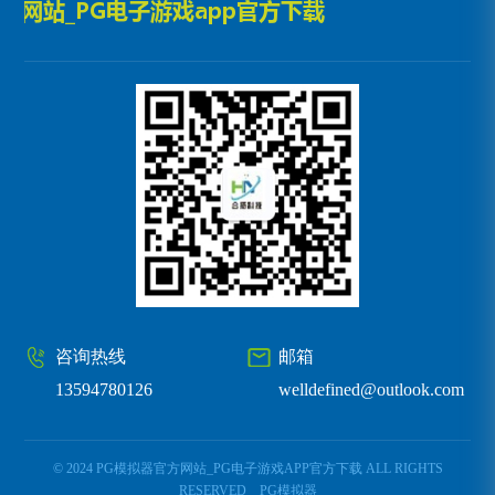
咨询热线
邮箱
13594780126
welldefined@outlook.com
© 2024 PG模拟器官方网站_PG电子游戏APP官方下载 ALL RIGHTS
RESERVED
PG模拟器