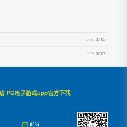
2026-07-05
2026-07-07
邮箱