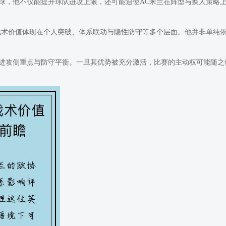
球，他不仅能提升球队进攻上限，还可能迫使AC米兰在阵型与换人策略
战术价值体现在个人突破、体系联动与隐性防守等多个层面。他并非单纯
进攻侧重点与防守平衡。一旦其优势被充分激活，比赛的主动权可能随之