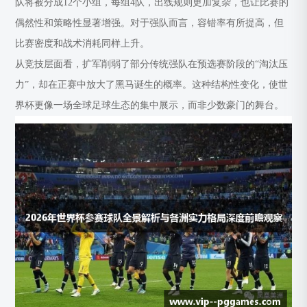
队将被分成12个小组，每组4队，出线规则更加复杂，也让比赛的
偶然性和策略性显著增强。对于强队而言，容错率有所提高，但
比赛密度和战术消耗同样上升。
从竞技层面看，扩军削弱了部分传统强队在预选赛阶段的“淘汰压
力”，却在正赛中放大了黑马诞生的概率。这种结构性变化，使世
界杯更像一场全球足球生态的集中展示，而非少数豪门的舞台。