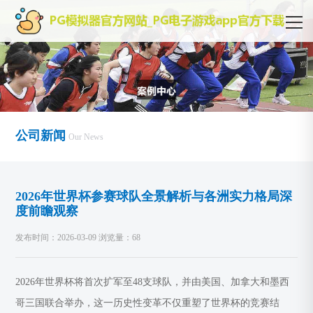
公司新闻
Our News
2026年世界杯参赛球队全景解析与各洲实力格局深
度前瞻观察
发布时间：2026-03-09 浏览量：68
2026年世界杯将首次扩军至48支球队，并由美国、加拿大和墨西
哥三国联合举办，这一历史性变革不仅重塑了世界杯的竞赛结