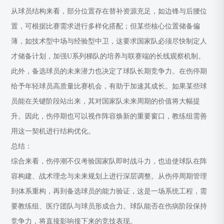
从球员结构来看，部分位置存在替补资源充足，如边锋与后腰位
置，可根据比赛需求进行多样化搭配；但某些核心位置储备偏
薄，如技术型中场与经验型中卫，这要求国家队必须尽快制定人
才储备计划，加强U系列梯队的培养与联赛端的长线观察机制。
此外，备选球员的未来潜力也决定了球队长期竞争力。在伤停期
给予年轻球员高质量比赛机会，有助于加速其成长。如果某些球
员能在关键阶段站出来，其对国家队未来周期的价值将大幅提
升。因此，伤停期也可以视作阵容焕新的重要窗口，教练组需善
用这一契机进行结构优化。
总结：
综合来看，伤停潮不仅考验国家队即时战斗力，也迫使球队在阵
容构建、战术理念与未来规划上进行深层调整。从伤停周期管理
到体系重构，再到备选球员的能力验证，这是一场系统工程，需
要教练组、医疗团队与球员形成合力。球队能否在伤病阶段保持
竞争力，将直接影响接下来的竞技表现。