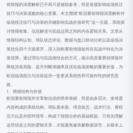
前情报的深度解析已不再只是辅助参考，而是直接影响临场投注
技巧与决策成败的核心变量。本文围绕“欧冠赛前情报深度解析对
临场投注技巧与决策的关键影响实战价值研究”这一主题，系统探
讨情报收集、信息解读与实战运用之间的内在逻辑关系。文章从
情报结构认知、球队状态评估、数据与盘口联动分析以及临场决
策优化四个方面展开，深入剖析赛前情报如何在实战中转化为决
策优势。通过理论与实战相结合的方式，揭示高质量赛前情报对
降低决策风险、提升判断准确率及优化临场策略的重要价值，为
欧冠临场投注与决策提供一套更具系统性和可操作性的研究思
路。
1、情报结构与价值
欧冠赛前情报并非零散信息的简单堆砌，而是由多层次、多维度
内容构成的系统结构。球队基本面、球员状态、战术打法、赛程
压力以及外部环境等，构成了情报分析的基础框架。只有先理解
这些信息之间的逻辑关系，才能避免被表象数据误导，从根本上