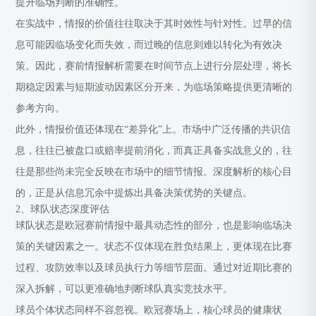
提升临场判断的准确性。
在实战中，情报的价值往往取决于其时效性与针对性。过早的信
息可能因临场变化而失效，而过晚的信息则难以转化为有效决
策。因此，赛前情报解析需要在时间节点上进行分层处理，将长
期稳定因素与短期波动因素区分开来，为临场策略提供更清晰的
参考方向。
此外，情报价值还体现在“差异化”上。市场中广泛传播的共识信
息，往往已被盘口或赔率提前消化，而真正具备实战意义的，往
往是那些尚未完全反映在市场中的细节情报。深度解析的核心目
的，正是从信息冗余中提炼出具备决策优势的关键点。
2、球队状态深度评估
球队状态是欧冠赛前情报中最具动态性的部分，也是影响临场决
策的关键因素之一。状态不仅体现在胜负结果上，更体现在比赛
过程、攻防效率以及球员执行力等细节层面。通过对近期比赛的
深入拆解，可以更准确地判断球队真实竞技水平。
球员个体状态同样不容忽视。欧冠赛场上，核心球员的健康状