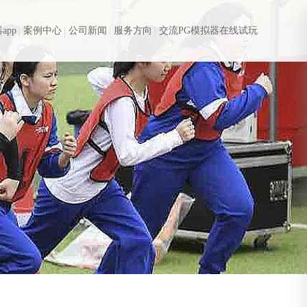
app
案例中心
公司新闻
服务方向
交流PG模拟器在线试玩