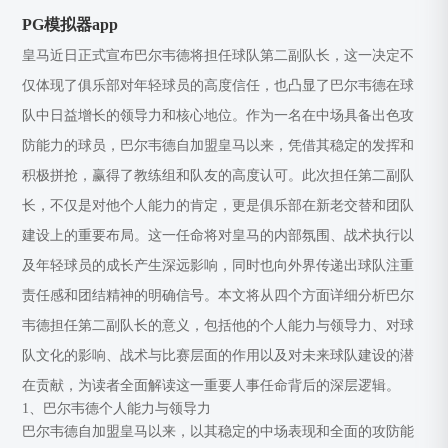
PG模拟器app
皇马近日正式宣布巴尔韦德将担任球队第二副队长，这一决定不
仅体现了俱乐部对年轻球员的高度信任，也凸显了巴尔韦德在球
队中日益增长的领导力和核心地位。作为一名在中场具备出色攻
防能力的球员，巴尔韦德自加盟皇马以来，凭借其稳定的发挥和
积极拼抢，赢得了教练组和队友的高度认可。此次担任第二副队
长，不仅是对他个人能力的肯定，更是俱乐部在新老交替和团队
建设上的重要布局。这一任命将对皇马的内部氛围、战术执行以
及年轻球员的成长产生深远影响，同时也向外界传递出球队注重
责任感和团结精神的明确信号。本文将从四个方面详细分析巴尔
韦德担任第二副队长的意义，包括他的个人能力与领导力、对球
队文化的影响、战术与比赛层面的作用以及对未来球队建设的潜
在贡献，为读者全面解读这一重要人事任命背后的深层逻辑。
1、巴尔韦德个人能力与领导力
巴尔韦德自加盟皇马以来，以其稳定的中场表现和全面的攻防能