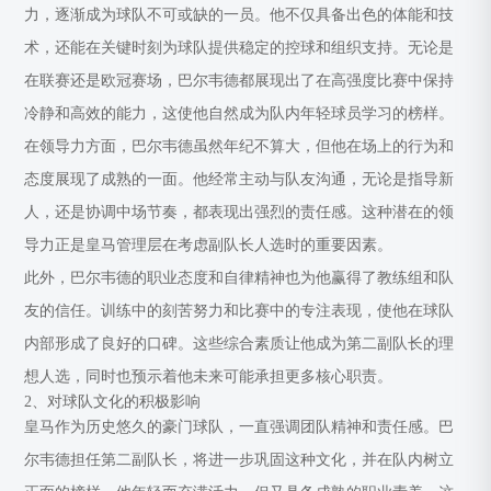
力，逐渐成为球队不可或缺的一员。他不仅具备出色的体能和技
术，还能在关键时刻为球队提供稳定的控球和组织支持。无论是
在联赛还是欧冠赛场，巴尔韦德都展现出了在高强度比赛中保持
冷静和高效的能力，这使他自然成为队内年轻球员学习的榜样。
在领导力方面，巴尔韦德虽然年纪不算大，但他在场上的行为和
态度展现了成熟的一面。他经常主动与队友沟通，无论是指导新
人，还是协调中场节奏，都表现出强烈的责任感。这种潜在的领
导力正是皇马管理层在考虑副队长人选时的重要因素。
此外，巴尔韦德的职业态度和自律精神也为他赢得了教练组和队
友的信任。训练中的刻苦努力和比赛中的专注表现，使他在球队
内部形成了良好的口碑。这些综合素质让他成为第二副队长的理
想人选，同时也预示着他未来可能承担更多核心职责。
2、对球队文化的积极影响
皇马作为历史悠久的豪门球队，一直强调团队精神和责任感。巴
尔韦德担任第二副队长，将进一步巩固这种文化，并在队内树立