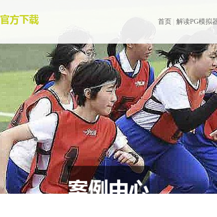
首页
解读PG模拟器