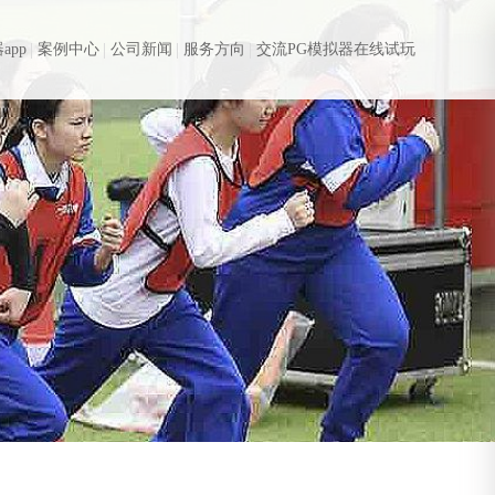
app
案例中心
公司新闻
服务方向
交流PG模拟器在线试玩