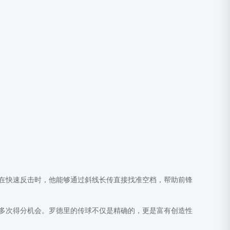
在快速反击时，他能够通过斜线长传直接找准空档，帮助前锋
多次得分机会。罗德里的传球不仅是精确的，更是富有创造性