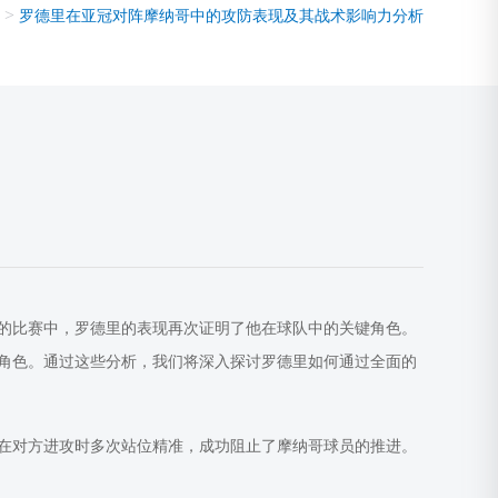
>
罗德里在亚冠对阵摩纳哥中的攻防表现及其战术影响力分析
的比赛中，罗德里的表现再次证明了他在球队中的关键角色。
角色。通过这些分析，我们将深入探讨罗德里如何通过全面的
在对方进攻时多次站位精准，成功阻止了摩纳哥球员的推进。