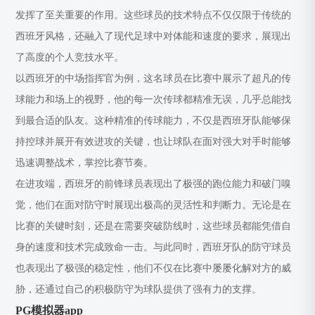
发挥了至关重要的作用。这些球员的技术特点不仅仅限于传统的
西班牙风格，还融入了现代足球中对体能和速度的要求，展现出
了高度的个人竞技水平。
以西班牙的中场指挥官为例，这名球员在比赛中展示了超凡的传
球能力和场上的视野，他的每一次传球都精准无误，几乎总能找
到最合适的队友。这种精准的传球能力，不仅是西班牙队能够保
持控球并展开有效进攻的关键，也让球队在面对强大对手时能够
迅速调整战术，掌控比赛节奏。
在进攻端，西班牙的前锋球员表现出了极强的跑位能力和破门嗅
觉，他们在面对防守时展现出极高的灵活性和判断力。无论是在
比赛的关键时刻，还是在需要突破防线时，这些球员都能凭借自
身的速度和技术完成致命一击。与此同时，西班牙队的防守球员
也表现出了极强的稳定性，他们不仅在比赛中屡屡化解对方的威
胁，还通过自己的积极防守为球队提供了强有力的支撑。
PG模拟器app