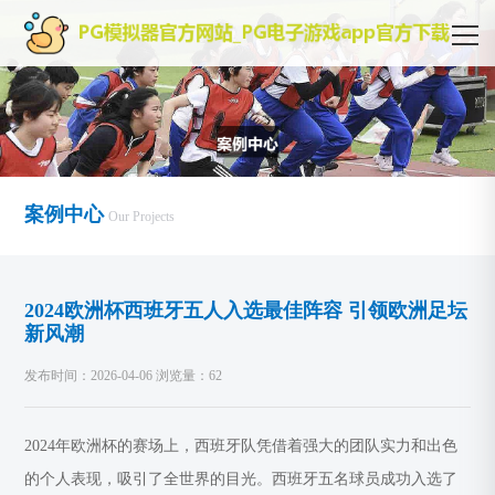
案例中心
Our Projects
2024欧洲杯西班牙五人入选最佳阵容 引领欧洲足坛
新风潮
发布时间：2026-04-06 浏览量：62
2024年欧洲杯的赛场上，西班牙队凭借着强大的团队实力和出色
的个人表现，吸引了全世界的目光。西班牙五名球员成功入选了