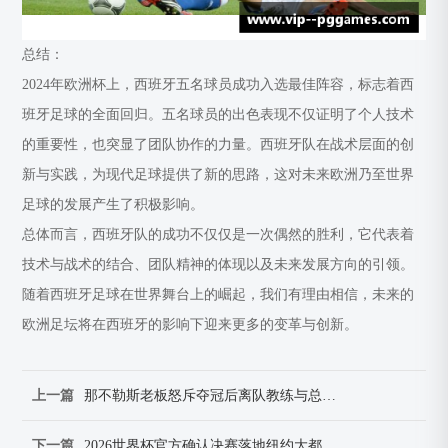
总结：
2024年欧洲杯上，西班牙五名球员成功入选最佳阵容，标志着西
班牙足球的全面回归。五名球员的出色表现不仅证明了个人技术
的重要性，也突显了团队协作的力量。西班牙队在战术层面的创
新与实践，为现代足球提供了新的思路，这对未来欧洲乃至世界
足球的发展产生了积极影响。
总体而言，西班牙队的成功不仅仅是一次偶然的胜利，它代表着
技术与战术的结合、团队精神的体现以及未来发展方向的引领。
随着西班牙足球在世界舞台上的崛起，我们有理由相信，未来的
欧洲足坛将在西班牙的影响下迎来更多的变革与创新。
上一篇
那不勒斯老板怒斥夺冠后离队教练与总监行为
下一篇
2026世界杯官方确认决赛落地纽约大都会人寿体育场震撼全球