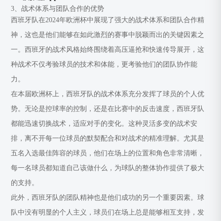
3、战术体系与团队合作的优势
西班牙队在2024年欧洲杯中展现了强大的战术体系和团队合作精
神，这也是他们能够在如此激烈的赛事中脱颖而出的关键因素之
一。西班牙的战术风格始终围绕着高压逼抢和快速传导展开，这
种战术不仅考验球员的技术和体能，更考验他们的团队协作能
力。
在本届欧洲杯上，西班牙队的战术体系充分发挥了球员的个人优
势。无论是控球率的控制，还是在比赛中的反击速度，西班牙队
都能迅速切换战术，适应对手的变化。这种灵活多变的战术安
排，离不开每一位球员的默契配合和对战术的精准理解。尤其是
五名入选最佳阵容的球员，他们在场上的位置和角色非常清晰，
每一名球员都知道自己该做什么，为球队的整体协作提供了极大
的支持。
此外，西班牙队的团队精神也是他们成功的另一个重要因素。球
队中没有明显的个人主义，球员们在场上总是能够相互支持，发