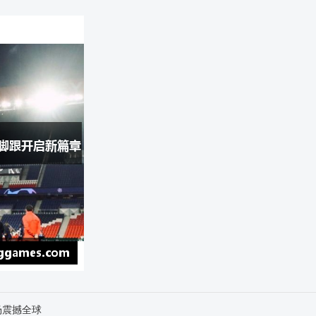
场震撼全球