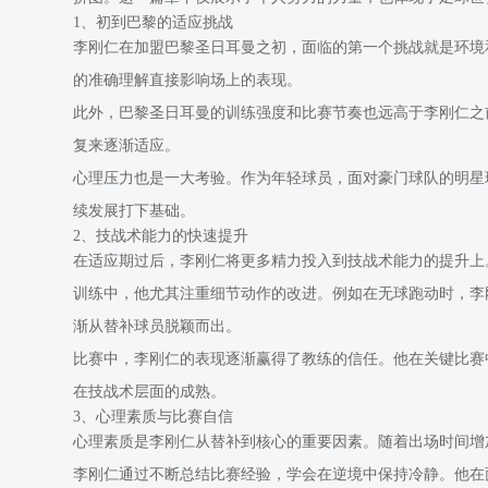
1、初到巴黎的适应挑战
李刚仁在加盟巴黎圣日耳曼之初，面临的第一个挑战就是环境
的准确理解直接影响场上的表现。
此外，巴黎圣日耳曼的训练强度和比赛节奏也远高于李刚仁之
复来逐渐适应。
心理压力也是一大考验。作为年轻球员，面对豪门球队的明星
续发展打下基础。
2、技战术能力的快速提升
在适应期过后，李刚仁将更多精力投入到技战术能力的提升上
训练中，他尤其注重细节动作的改进。例如在无球跑动时，李
渐从替补球员脱颖而出。
比赛中，李刚仁的表现逐渐赢得了教练的信任。他在关键比赛
在技战术层面的成熟。
3、心理素质与比赛自信
心理素质是李刚仁从替补到核心的重要因素。随着出场时间增
李刚仁通过不断总结比赛经验，学会在逆境中保持冷静。他在