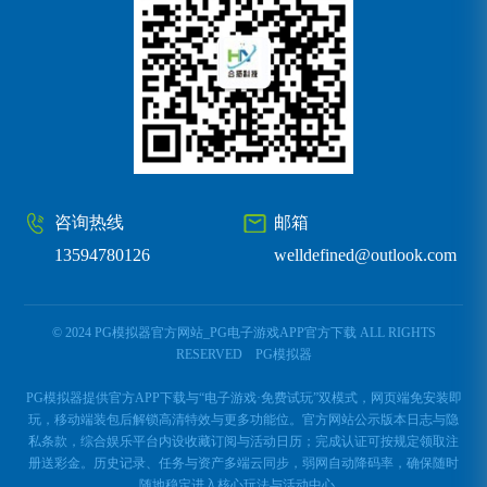
咨询热线
邮箱
13594780126
welldefined@outlook.com
© 2024 PG模拟器官方网站_PG电子游戏APP官方下载 ALL RIGHTS
RESERVED
PG模拟器
PG模拟器提供官方APP下载与“电子游戏·免费试玩”双模式，网页端免安装即
玩，移动端装包后解锁高清特效与更多功能位。官方网站公示版本日志与隐
私条款，综合娱乐平台内设收藏订阅与活动日历；完成认证可按规定领取注
册送彩金。历史记录、任务与资产多端云同步，弱网自动降码率，确保随时
随地稳定进入核心玩法与活动中心。