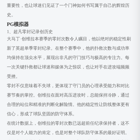
重要性，也让球迷们见证了一个门神如何书写属于自己的辉煌历
史。
PG模拟器
1、超凡零封记录创历史
大马丁·创维拉本赛季的零封次数令人瞩目，他以绝对的稳定性刷
新了英超单季零封纪录。在整个赛季中，他的扑救次数与成功率
均保持在顶尖水平，展现出非凡的守门技巧与极高的专注力。每
一次关键扑救都让球迷和媒体为之惊叹，也让对手在进攻端频频
受挫。
零封不仅意味着不失球，更体现了守门员的心理承受能力和对比
赛节奏的掌控。创维拉在面对高压进攻时，总能保持冷静，通过
合理的站位和精准的判断化解险情。他的稳定性让防线整体更有
信心，形成了球队坚固的防守体系。
在统计数据上，创维拉的零封次数已远超前任纪录保持者，这不
仅是对个人能力的肯定，也是对整个球队防守体系的最好证明。