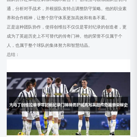
通，分析对手战术，并根据队友特点调整防守策略。他的职业素
养和合作精神，让整个防守体系更加高效和有条不紊。
正是这种团队协作，使得创维拉不仅仅是零封纪录的创造者，更
成为了英超历史上不可替代的传奇门神。他的荣誉不仅属于个
人，也属于整个球队的集体努力和智慧结晶。
总结：