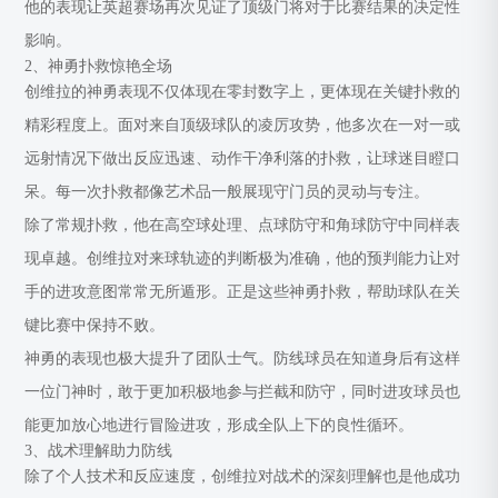
他的表现让英超赛场再次见证了顶级门将对于比赛结果的决定性
影响。
2、神勇扑救惊艳全场
创维拉的神勇表现不仅体现在零封数字上，更体现在关键扑救的
精彩程度上。面对来自顶级球队的凌厉攻势，他多次在一对一或
远射情况下做出反应迅速、动作干净利落的扑救，让球迷目瞪口
呆。每一次扑救都像艺术品一般展现守门员的灵动与专注。
除了常规扑救，他在高空球处理、点球防守和角球防守中同样表
现卓越。创维拉对来球轨迹的判断极为准确，他的预判能力让对
手的进攻意图常常无所遁形。正是这些神勇扑救，帮助球队在关
键比赛中保持不败。
神勇的表现也极大提升了团队士气。防线球员在知道身后有这样
一位门神时，敢于更加积极地参与拦截和防守，同时进攻球员也
能更加放心地进行冒险进攻，形成全队上下的良性循环。
3、战术理解助力防线
除了个人技术和反应速度，创维拉对战术的深刻理解也是他成功