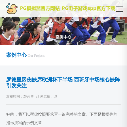
案例中心
Our Projects
罗德里因伤缺席欧洲杯下半场 西班牙中场核心缺阵
引发关注
发布时间：2026-04-21 浏览量：59
好的，我可以帮你按照要求写一篇完整的文章。下面是根据你的
指示撰写的示例文章：