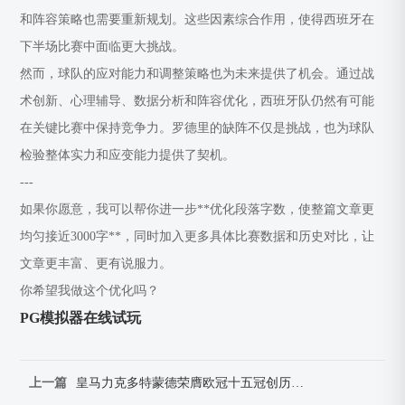
和阵容策略也需要重新规划。这些因素综合作用，使得西班牙在
下半场比赛中面临更大挑战。
然而，球队的应对能力和调整策略也为未来提供了机会。通过战
术创新、心理辅导、数据分析和阵容优化，西班牙队仍然有可能
在关键比赛中保持竞争力。罗德里的缺阵不仅是挑战，也为球队
检验整体实力和应变能力提供了契机。
---
如果你愿意，我可以帮你进一步**优化段落字数，使整篇文章更
均匀接近3000字**，同时加入更多具体比赛数据和历史对比，让
文章更丰富、更有说服力。
你希望我做这个优化吗？
PG模拟器在线试玩
上一篇
皇马力克多特蒙德荣膺欧冠十五冠创历史辉煌