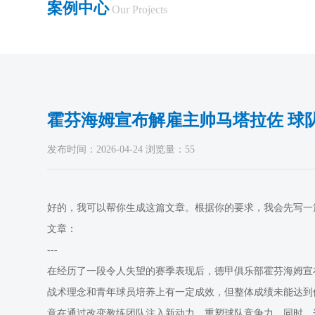
案例中心
Our Projects
霍芬海姆宣布解雇主帅马塔拉佐 球
发布时间：2026-04-24 浏览量：55
好的，我可以帮你生成这篇文章。根据你的要求，我会先写一篇
文章：
---
在经历了一段令人失望的赛季表现后，德甲俱乐部霍芬海姆宣
战术理念和青年球员培养上有一定成效，但整体成绩未能达到
意在通过改变教练团队注入新动力，重塑球队竞争力。同时，