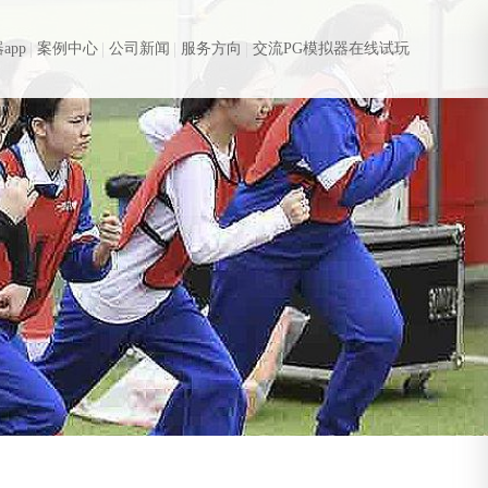
app
案例中心
公司新闻
服务方向
交流PG模拟器在线试玩