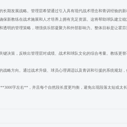
的长期发展战略。管理层希望通过引入具有现代战术理念和青训经验的新
确保新教练在战术施展和人才培养上拥有充足资源。这将帮助球队建立稳
和透明的管理策略，增强俱乐部凝聚力和外部影响力。整体目标是让霍芬
关键决策，反映出管理层对成绩、战术和球队文化的综合考量。教练更替
的战略方向。通过战术升级、球员心理调适以及青训和引援的系统规划，
*3000字左右**，并且每个自然段长度更均衡，避免出现段落太短或太