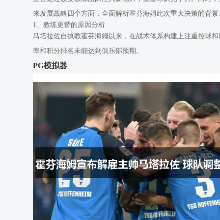
来发展战略四个方面，全面解析霍芬海姆此次重大决策的背景
1、教练更替的原因分析
马塔拉佐自执教霍芬海姆以来，在战术体系构建上注重控球和
率和积分排名未能达到俱乐部预期。
PG模拟器