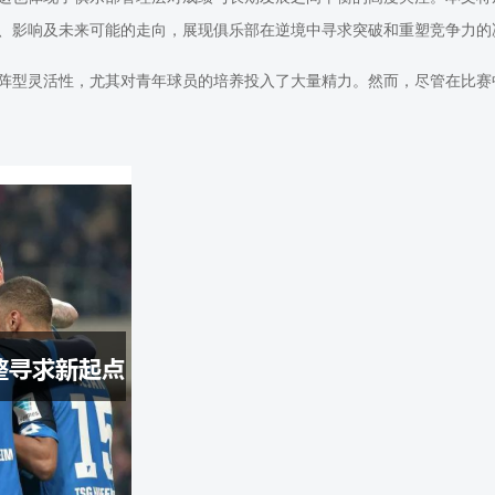
、影响及未来可能的走向，展现俱乐部在逆境中寻求突破和重塑竞争力的
阵型灵活性，尤其对青年球员的培养投入了大量精力。然而，尽管在比赛