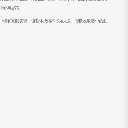
决心与思路。
中偶有亮眼表现，但整体成绩不尽如人意，球队在联赛中的胜