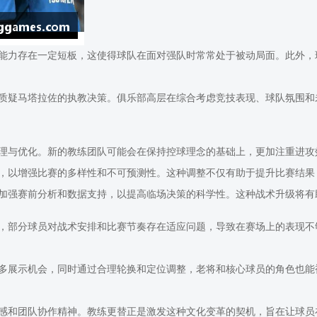
能力存在一定短板，这使得球队在面对强队时常常处于被动局面。此外，
质疑马塔拉佐的执教决策。俱乐部高层在综合考虑竞技表现、球队氛围和
理与优化。新的教练团队可能会在保持控球理念的基础上，更加注重进攻
，以增强比赛的多样性和不可预测性。这种调整不仅有助于提升比赛结果
加强赛前分析和数据支持，以提高临场决策的科学性。这种战术升级将有
，部分球员对战术安排和比赛节奏存在适应问题，导致在赛场上的表现不
多展示机会，同时通过合理轮换和定位调整，老将和核心球员的角色也能
感和团队协作精神。教练更替正是激发这种文化变革的契机，旨在让球员