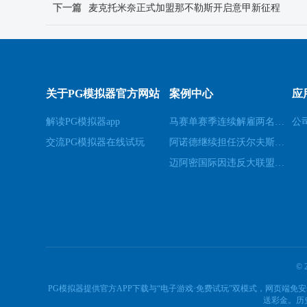
下一篇
麦克托米奈正式加盟那不勒斯开启意甲新征程
关于PG模拟器官方网站
案例中心
应
解读PG模拟器app
马赛单赛季连续解雇两名主帅的背后原因与影响分析
公
交流PG模拟器在线试玩
阿诺德继续担任沃尔夫斯堡中场队长 展现领导力与稳定性
迈阿密国际因违反大联盟薪资帽规定被罚款创纪录的两百万美元
©
PG模拟器提供官方APP下载与“电子游戏·免费试玩”双模式，网页
送彩金。历