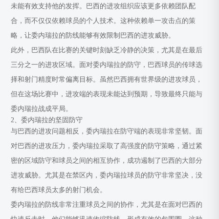
未能有效支持他的发挥。巴西的进攻组织应该更多依赖团队配
合，而不仅仅依赖球员的个人技术。这种依赖单一攻击点的策
略，让委内瑞拉的防线能够有效限制巴西的进攻威胁。
此外，巴西队在比赛的关键时刻缺乏冷静的决策，尤其是在最后
三分之一的进攻区域。面对委内瑞拉的防守，巴西球员的传球选
择和射门精度时常偏离目标。虽然巴西拥有世界级的进攻球员，
但在这场比赛中，进攻端的表现未能达到预期，导致最终只能与
委内瑞拉战成平局。
2、委内瑞拉的坚固防守
与巴西的进攻问题相反，委内瑞拉在防守端的表现非常坚韧。面
对巴西的进攻压力，委内瑞拉采取了高强度的防守策略，通过紧
密的区域防守和球员之间的相互协作，成功遏制了巴西的大部分
进攻威胁。尤其是在禁区内，委内瑞拉球员的防守非常坚决，没
有给巴西球员太多的射门机会。
委内瑞拉的防线非常注重球员之间的协作，尤其是在面对巴西的