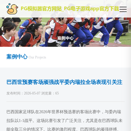
案例中心
Our Projects
巴西世预赛客场顽强战平委内瑞拉全场表现引关注
发布时间：2026-05-07 浏览量：65
巴西国家足球队在2026年世界杯预选赛的客场比赛中，与委内瑞
拉队以1-1战平。这场比赛引发了广泛关注，尤其是在巴西球队未
能全取三分的情况下。比赛的激烈程度、巴西球队的顽强拼搏、