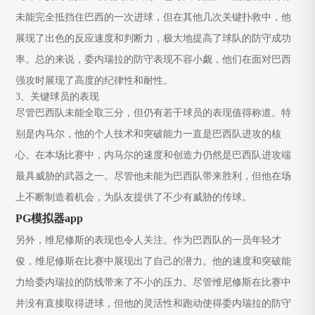
未能完全抵挡住巴西的一次进球，但在其他几次关键扑救中，他
展现了出色的反应速度和判断力，极大地提高了球队的防守成功
率。总的来说，委内瑞拉的防守表现不容小觑，他们在面对巴西
强攻时展现了高度的纪律性和耐性。
3、关键球员的表现
尽管巴西队未能全取三分，但仍有若干球员的表现值得称道。特
别是内马尔，他的个人技术和突破能力一直是巴西队进攻的核
心。在本场比赛中，内马尔的速度和创造力仍然是巴西队进攻端
最具威胁的武器之一。尽管他未能为巴西队带来胜利，但他在场
上不断制造着机会，为队友提供了不少有威胁的传球。
PG模拟器app
另外，维尼修斯的表现也令人关注。作为巴西队的一员年轻才
俊，维尼修斯在比赛中展现出了自己的潜力。他的速度和突破能
力给委内瑞拉的防线带来了不小的压力。尽管维尼修斯在比赛中
并没有直接取得进球，但他的灵活性和跑动使得委内瑞拉的防守