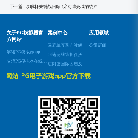
下一篇
欧联杯关键战回顾B席对阵曼城的统治级表现解析全场影响力与战术价值
关于PG模拟器官
案例中心
应用领域
方网站
马赛单赛季连续解雇两名主帅的背后原因与影响分析
公司新闻
解读PG模拟器app
阿诺德继续担任沃尔夫斯堡中场队长 展现领导力与稳定性
交流PG模拟器在线试玩
迈阿密国际因违反大联盟薪资帽规定被罚款创纪录的两百万美元