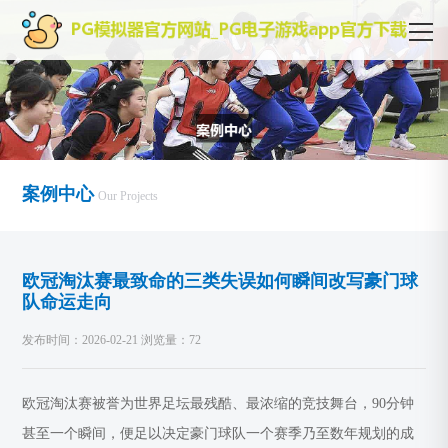
案例中心
Our Projects
欧冠淘汰赛最致命的三类失误如何瞬间改写豪门球
队命运走向
发布时间：2026-02-21 浏览量：72
欧冠淘汰赛被誉为世界足坛最残酷、最浓缩的竞技舞台，90分钟
甚至一个瞬间，便足以决定豪门球队一个赛季乃至数年规划的成