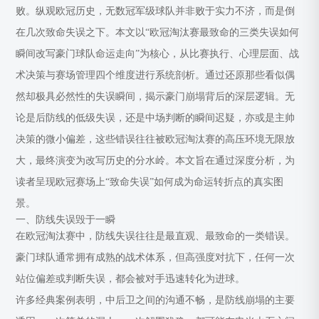
败。纵观欧冠历史，无数冠军级球队并非败于实力不济，而是倒
在几次致命失误之下。本文以“欧冠淘汰赛最致命的三类失误如何
瞬间改写豪门球队命运走向”为核心，从比赛执行、心理层面、战
术决策与赛场管理四个维度进行系统剖析。通过还原那些看似偶
然却极具必然性的失误瞬间，揭示豪门崩塌背后的深层逻辑。无
论是后防线的低级失误，还是中场判断的瞬间迟疑，亦或是主帅
决策的微小偏差，这些错误往往被欧冠淘汰赛的高压环境无限放
大，最终演变为改写历史的分水岭。本文旨在通过深度分析，为
读者呈现欧冠赛场上“致命失误”如何成为命运转折点的真实图
景。
一、防线失误毁于一瞬
在欧冠淘汰赛中，防线失误往往是最直观、最致命的一类错误。
豪门球队通常拥有成熟的战术体系，但高强度对抗下，任何一次
站位偏差或判断失误，都会被对手迅速转化为进球。
许多经典案例表明，中后卫之间的沟通不畅，是防线崩塌的主要