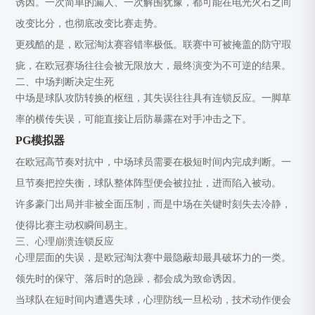
诱因。一次简单的漏人、一次解围犹豫，都可能在电光火石之间
改变比分，也彻底改变比赛走势。
更残酷的是，欧冠淘汰赛容错率极低。联赛中可被掩盖的防守瑕
疵，在欧冠赛场往往会被无限放大，最终演变为不可逆的结果。
二、中场判断决定生死
中场是球队攻防转换的枢纽，其失误往往具有连锁反应。一脚草
率的横传失误，可能直接让后防暴露在对手冲击之下。
PG模拟器
在欧冠高节奏对抗中，中场球员需要在极短时间内完成判断。一
旦节奏把控失衡，球队整体阵型便会被拉扯，进而陷入被动。
许多豪门出局并非被全面压制，而是中场在关键时刻失去冷静，
使得比赛主动权瞬间易主。
三、心理崩溃连锁反应
心理层面的失误，是欧冠淘汰赛中最隐蔽却最具破坏力的一类。
领先时的保守、落后时的急躁，都会成为致命诱因。
当球队在短时间内遭遇失球，心理防线一旦松动，技术动作便会