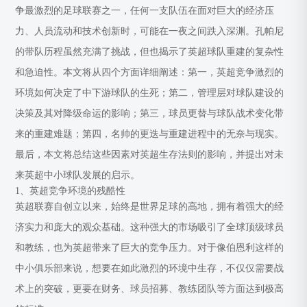
争最激烈的足球联赛之一，任何一支队伍在面对巨大的经济压
力、人员流动和技术创新时，可能在一夜之间跌入深渊。孔帕尼
的带队历程虽然充满了挑战，但也揭示了英超球队重建的复杂性
和急迫性。本文将从四个方面详细阐述：第一，英超竞争激烈的
环境如何决定了中下游球队的生死；第二，管理层对球队建设的
决策及其对降级命运的影响；第三，球员更替与球队战术变化带
来的重建难题；第四，名帅的更迭与重建进程中的无奈与现实。
最后，本文将总结这些因素对英超生存法则的影响，并提出对未
来英超中小球队发展的启示。
1、英超竞争环境的残酷性
英超联赛自创立以来，始终是世界足球的高地，拥有着强大的经
济实力和庞大的观众基础。这种强大的市场吸引了全球顶级球员
和教练，也为英超带来了巨大的竞争压力。对于像伯恩利这样的
中小俱乐部来说，想要在如此激烈的环境中生存，不仅仅需要战
术上的突破，更要在财务、球员招募、教练团队等方面达到极高