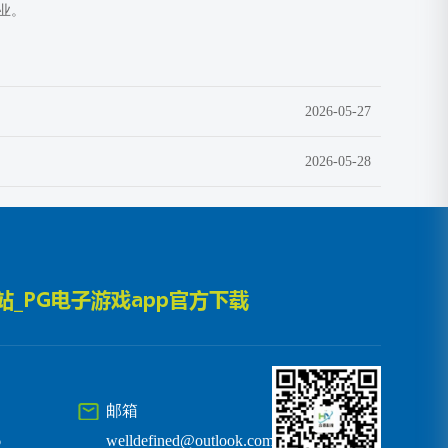
业。
2026-05-27
2026-05-28
邮箱
6
welldefined@outlook.com