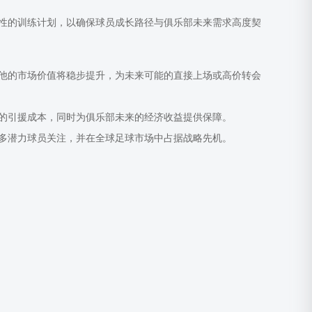
性的训练计划，以确保球员成长路径与俱乐部未来需求高度契
他的市场价值将稳步提升，为未来可能的直接上场或高价转会
的引援成本，同时为俱乐部未来的经济收益提供保障。
多潜力球员关注，并在全球足球市场中占据战略先机。