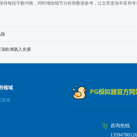
**，保持每段字数均衡，同时增加细节分析和数据参考，让文章更加丰富和专
风险
登顶欧洲载入史册
用领域
司新闻
咨询热线
1359478012