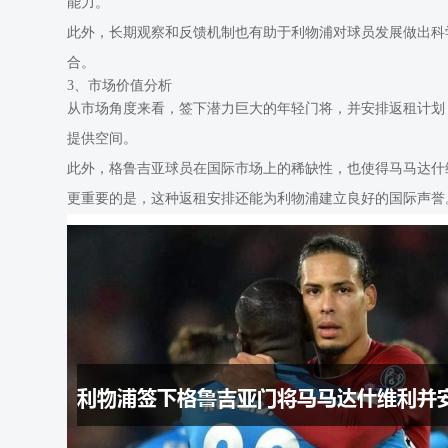
能力。
此外，长期观察和反馈机制也有助于利物浦对球员发展做出科
合。
3、市场价值分析
从市场角度来看，签下潜力巨大的年轻门将，并安排返租计划
提供空间。
此外，格鲁吉亚球员在国际市场上的稀缺性，也使得马马达什
更重要的是，这种返租安排还能为利物浦建立良好的国际声誉