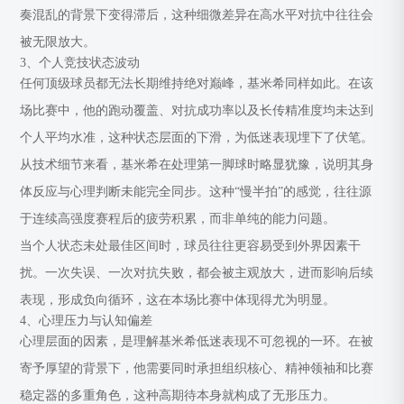
奏混乱的背景下变得滞后，这种细微差异在高水平对抗中往往会
被无限放大。
3、个人竞技状态波动
任何顶级球员都无法长期维持绝对巅峰，基米希同样如此。在该
场比赛中，他的跑动覆盖、对抗成功率以及长传精准度均未达到
个人平均水准，这种状态层面的下滑，为低迷表现埋下了伏笔。
从技术细节来看，基米希在处理第一脚球时略显犹豫，说明其身
体反应与心理判断未能完全同步。这种“慢半拍”的感觉，往往源
于连续高强度赛程后的疲劳积累，而非单纯的能力问题。
当个人状态未处最佳区间时，球员往往更容易受到外界因素干
扰。一次失误、一次对抗失败，都会被主观放大，进而影响后续
表现，形成负向循环，这在本场比赛中体现得尤为明显。
4、心理压力与认知偏差
心理层面的因素，是理解基米希低迷表现不可忽视的一环。在被
寄予厚望的背景下，他需要同时承担组织核心、精神领袖和比赛
稳定器的多重角色，这种高期待本身就构成了无形压力。