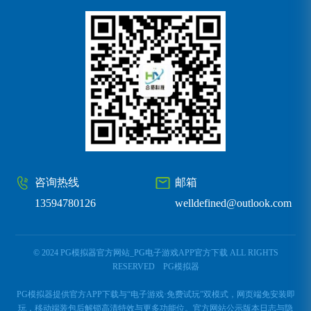
咨询热线
邮箱
13594780126
welldefined@outlook.com
© 2024 PG模拟器官方网站_PG电子游戏APP官方下载 ALL RIGHTS
RESERVED
PG模拟器
PG模拟器提供官方APP下载与“电子游戏·免费试玩”双模式，网页端免安装即
玩，移动端装包后解锁高清特效与更多功能位。官方网站公示版本日志与隐