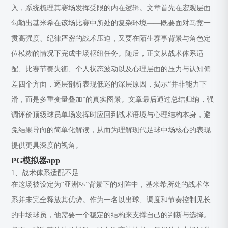
入，系统梳理其赛场发挥受限的内在逻辑。文章首先在宏观层面
勾勒出基米希在该场比赛中所处的复杂环境——既要面对马竞一
贯高强度、纪律严密的战术压迫，又要在陌生赛事背景与角色定
位模糊的情况下完成中场枢纽任务。随后，正文从战术体系适
配、比赛节奏失衡、个人状态波动以及心理层面的压力与认知偏
差四个方面，逐层剖析表现低迷的深层原因，揭示“并非能力下
滑，而是多重变量叠加”的真实图景。文章最后通过总结归纳，强
调评价顶级球员单场发挥时应回到战术语境与心理结构本身，避
免结果导向的简单化解读，从而为理解现代足球中场核心的表现
提供更具深度的视角。
PG模拟器app
1、战术体系适配不足
在这场被设定为“亚洲杯”背景下的对阵中，基米希所处的战术体
系并未完全释放其优势。作为一名以出球、调度和节奏控制见长
的中场球员，他需要一个稳定的结构来支撑自己的判断与选择。