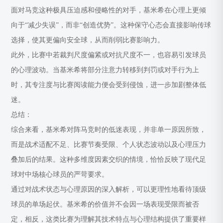
面对马竞这种极具压迫感和侵略性的对手，基米希在心理上更倾
向于“减少失误”，而非“创造优势”。这种保守心态会直接影响传球
选择，使其更偏向安全球，从而削弱比赛影响力。
此外，比赛中若裁判尺度偏紧或对抗尺度不一，也容易引发球员
的心理波动。当基米希将部分注意力转移到判罚或对手行为上
时，其专注度与比赛阅读能力便会受到侵蚀，进一步加剧整体低
迷。
总结：
综合来看，基米希对阵马竞时的低迷表现，并非单一原因所致，
而是战术适配不足、比赛节奏受限、个人状态波动以及心理压力
叠加后的结果。这种多维度因素交织的情境，恰恰反映了现代足
球对中场核心球员的严苛要求。
通过对战术状态与心理原因的深入解析，可以更理性地看待顶级
球员的单场起伏。基米希的价值并不会因一场表现受限而被否
定，相反，这类比赛为理解其技术特点与心理结构提供了重要样