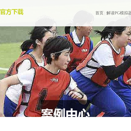
首页
解读PG模拟器