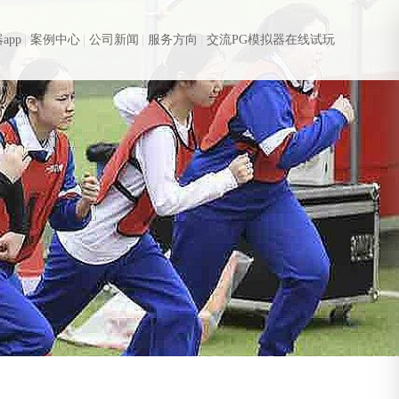
app
案例中心
公司新闻
服务方向
交流PG模拟器在线试玩