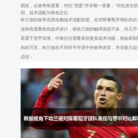
因此，从效率角度看，对抗“强度”并非唯一变量，“对抗发生
四、战术适配与角色定位
哈兰德的效率高度依赖战术适配程度。在对阵葡萄牙球队的比
这种高度聚焦的战术设计，使哈兰德的触球虽然不多，但几乎
若置于意甲语境，中锋往往需要承担更多战术功能，例如牵制
由此可见，哈兰德在不同对手环境中的效率差异，并非能力起
总结：