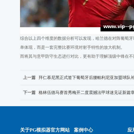
综合以上四个维度的数据分析可以发现，哈兰德在对阵葡萄牙
单体现，而是一套完整比赛环境对射手特性的放大机制。
而将其与意甲防守生态进行对比，更有助于理解顶级中锋在不
上一篇
拜仁慕尼黑正式签下葡萄牙后腰帕利尼亚加盟球队
下一篇
格林伍德马赛首秀梅开二度震撼法甲球迷见证新篇
关于PG模拟器官方网站
案例中心
应