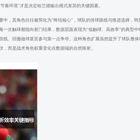
的节奏环境”才是决定哈兰德输出模式差异的关键因素。
赛中，其角色往往被简化为“终结核心”，球队的传球路线与推进选择，明
每一次触球都指向射门结果，数据层面表现为“低触球、高效率”的典型中
防线、回撤做球甚至参与第一点争夺。这种角色扩展虽然提升了球队整体
伏，而是战术角色权重变化在数据端的自然映射。