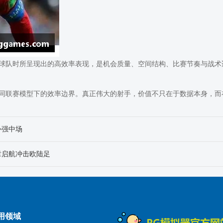
球队时所呈现出的高效率表现，是机会质量、空间结构、比赛节奏与战术
同联赛模型下的效率边界。真正伟大的射手，价值不只在于数据本身，而
补强中场
章启航冲击欧陆足
用领域