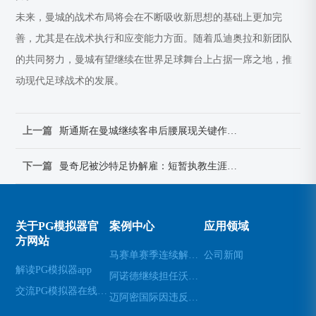
未来，曼城的战术布局将会在不断吸收新思想的基础上更加完
善，尤其是在战术执行和应变能力方面。随着瓜迪奥拉和新团队
的共同努力，曼城有望继续在世界足球舞台上占据一席之地，推
动现代足球战术的发展。
上一篇
斯通斯在曼城继续客串后腰展现关键作用赢得关注
下一篇
曼奇尼被沙特足协解雇：短暂执教生涯落幕，未来去向引发关注
关于PG模拟器官
案例中心
应用领域
方网站
马赛单赛季连续解雇两名主帅的背后原因与影响分析
公司新闻
解读PG模拟器app
阿诺德继续担任沃尔夫斯堡中场队长 展现领导力与稳定性
交流PG模拟器在线试玩
迈阿密国际因违反大联盟薪资帽规定被罚款创纪录的两百万美元