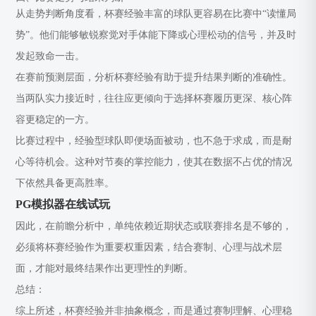
从走势判断角度看，杯赛经验丰富的球队更容易在比赛中“读懂局
势”。他们能够敏锐察觉对手体能下降或心理松动的信号，并及时
发起致命一击。
在赛前预测层面，分析杯赛经验有助于提升结果判断的准确性。
当两队实力接近时，往往应更倾向于选择杯赛履历更深、核心阵
容更稳定的一方。
比赛过程中，经验型球队即便场面被动，也不急于求成，而是耐
心等待机会。这种对节奏的掌控能力，使其在数据不占优的情况
下依然具备更高胜率。
PG模拟器在线试玩
因此，在前瞻分析中，单纯依赖近期状态或联赛排名是不够的，
必须将杯赛经验作为重要权重因素，结合赛制、心理与战术层
面，才能对最终结果作出更理性的判断。
总结：
综上所述，杯赛经验并非抽象概念，而是通过赛制理解、心理稳