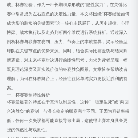
成。杯赛经验，作为一种长期积累形成的“隐性实力”，在关键比
赛中常常成为左右胜负的决定性力量。本文将围绕“杯赛经验如何
成为影响胜负的关键因素”这一核心主题展开，从历史规律、心理
博弈、战术执行以及走势判断四个维度进行系统解析。通过深入
剖析杯赛与联赛在赛制、压力、节奏上的本质差异，揭示经验型
球队在关键节点的优势来源。同时，结合实际比赛走势与结果判
断逻辑，对未来杯赛对决进行前瞻性思考，力求为读者呈现一幅
既具理论深度又富实践价值的杯赛胜负图景。文章旨在帮助读者
理解，为何在杯赛舞台上，经验往往比单纯实力更接近胜利的答
案。
一、杯赛赛制特性解析
杯赛最显著的特点在于其淘汰制属性，这种“一场定生死”或“两回
合决胜负”的赛制，与漫长稳定的联赛完全不同。正因为容错率极
低，任何一次失误都可能直接导致出局，这使得比赛本身具备更
强的偶然性与戏剧性。