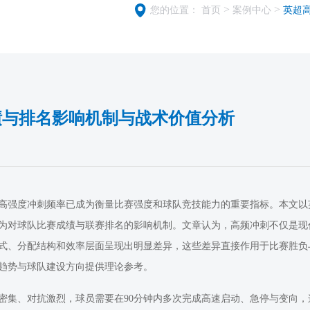
>
>
您的位置：
首页
案例中心
英超
绩与排名影响机制与战术价值分析
高强度冲刺频率已成为衡量比赛强度和球队竞技能力的重要指标。本文以
为对球队比赛成绩与联赛排名的影响机制。文章认为，高频冲刺不仅是现
式、分配结构和效率层面呈现出明显差异，这些差异直接作用于比赛胜负
趋势与球队建设方向提供理论参考。
密集、对抗激烈，球员需要在90分钟内多次完成高速启动、急停与变向