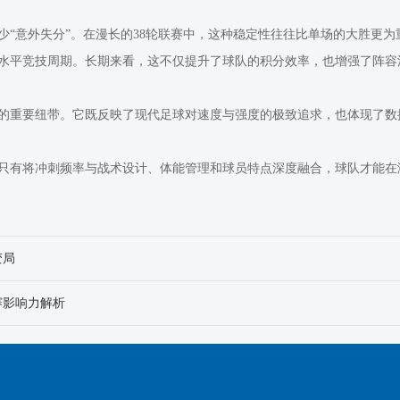
少“意外失分”。在漫长的38轮联赛中，这种稳定性往往比单场的大胜更
水平竞技周期。长期来看，这不仅提升了球队的积分效率，也增强了阵容
的重要纽带。它既反映了现代足球对速度与强度的极致追求，也体现了数
只有将冲刺频率与战术设计、体能管理和球员特点深度融合，球队才能在
变局
赛影响力解析