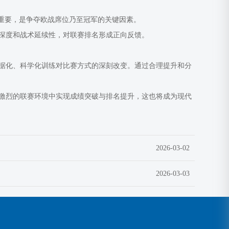
为重要，是争夺欧战席位乃至冠军的关键因素。
深度和战术延续性，对联赛排名形成正向反馈。
据化、科学化训练对比赛方式的深刻改变。通过合理提升和分
激烈的联赛环境中实现成绩突破与排名提升，这也将成为现代
2026-03-02
2026-03-03