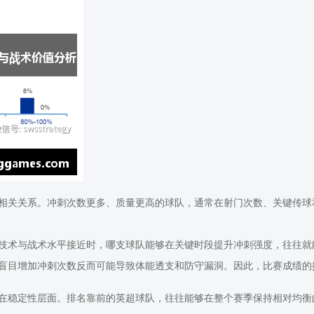
相关关系。冲刺次数更多、质量更高的球队，通常在射门次数、关键传球
技术与战术水平接近时，哪支球队能够在关键时段提升冲刺强度，往往就
盲目增加冲刺次数反而可能导致体能透支和防守漏洞。因此，比赛成绩的
在稳定性层面。排名靠前的英超球队，往往能够在整个赛季保持相对均衡