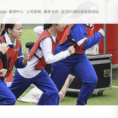
app
案例中心
公司新闻
服务方向
交流PG模拟器在线试玩