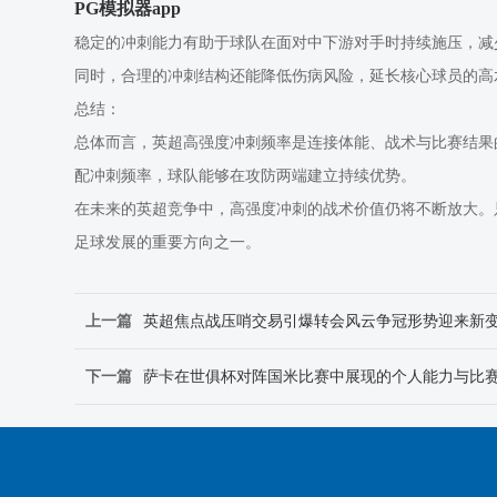
PG模拟器app
稳定的冲刺能力有助于球队在面对中下游对手时持续施压，减
同时，合理的冲刺结构还能降低伤病风险，延长核心球员的高
总结：
总体而言，英超高强度冲刺频率是连接体能、战术与比赛结果
配冲刺频率，球队能够在攻防两端建立持续优势。
在未来的英超竞争中，高强度冲刺的战术价值仍将不断放大。
足球发展的重要方向之一。
上一篇
英超焦点战压哨交易引爆转会风云争冠形势迎来新
下一篇
萨卡在世俱杯对阵国米比赛中展现的个人能力与比