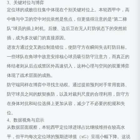
3、关键对位与博弈
定位球的成败往往集中体现在个别关键对位上。本轮西甲中，高
中锋与中卫的空中对抗依然是焦点，但更值得注意的是“第二梯
队”球员的插上时机。后腰、边后卫在无人盯防状态下的突然前
插，成为多次破门的直接原因。
进攻方通过交叉跑位制造错位，使防守方在瞬间失去盯防目标。
一些球队在角球中故意安排核心球员吸引防守注意力，而真正的
终结者则从后点或禁区外高速切入，这种心理与空间的双重博弈
体现了战术层面的成熟。
防守端同样在博弈中寻找主动权。通过提前预判对手常用套路、
防守球员之间的默契换防，以及对裁判尺度的合理利用，防守方
在身体对抗和站位选择上更加从容，减少了不必要的犯规和失
位。
4、数据视角与启示
从数据层面观察，本轮西甲定位球进球占比继续维持在较高水
平，但平均每次定位球的预期进球值（xG）呈现小幅下降。这说