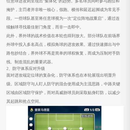
任意球进攻则呈现出“集体化”的趋势。多名球员同时参与跑位和
掩护，主罚者并非唯一核心，假跑、横传和延迟起脚成为常见手
段。一些球队甚至将任意球视为一次“定位阵地战重启”，通过连
续触球寻找最佳射门角度，而非一击即中。
此外，界外球的战术价值在本轮也得到放大。部分球队在前场界
外球中投入多名高点，模拟角球的进攻效果。通过快速掷出与中
路包抄结合，界外球不再是简单的球权恢复，而成为压制对手防
线、制造混乱的重要武器。
2、防守体系应对升级
面对进攻端定位球的复杂化，防守体系也在本轮展现出明显升
级。区域防守与人盯人防守的混合使用成为主流思路，中路关键
区域由区域防守保护，而对高威胁球员则采取贴身盯防，以减少
其起跳和抢点空间。