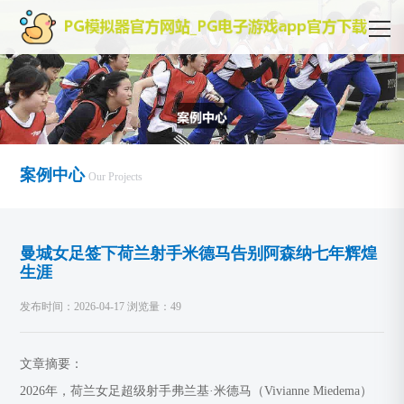
案例中心
Our Projects
曼城女足签下荷兰射手米德马告别阿森纳七年辉煌
生涯
发布时间：2026-04-17 浏览量：49
文章摘要：
2026年，荷兰女足超级射手弗兰基·米德马（Vivianne Miedema）