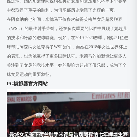
性进球。她的加盟使阿森纳在英超女足和女足足总杯等多个赛季
中都取得了重要的胜利，为俱乐部历史增添了光辉的一页。
在阿森纳的七年间，米德马不仅多次获得英格兰女足超级联赛
（WSL）的最佳射手荣誉，还在多次重要的比赛中展现了她超凡
的技术和冷静的进球嗅觉。例如，在2019-2020赛季，她以21粒进
球帮助阿森纳女足夺得了WSL冠军，而她在2018年女足世界杯上
的表现，也为她赢得了更多国际认可。米德马的加盟也让更多人
关注到了女足的竞技水平，她的影响力超越了俱乐部，成为了全
球女足运动的重要象征。
PG模拟器官方网站