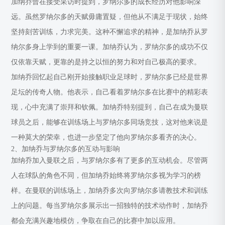
加纳乔曾在接受采访时提到，罗纳尔多的成长经历对他影响深
远。虽然罗纳尔多的天赋毋庸置疑，但他从不满足于现状，始终
坚持刻苦训练，力求完美。这种不懈追求的精神，是加纳乔从罗
纳尔多身上学到的重要一课。加纳乔认为，罗纳尔多的成功不仅
仅依靠天赋，更靠的是持之以恒的努力和对自己极高的要求。
加纳乔回忆起自己刚开始接触职业足球时，罗纳尔多已经是世界
足坛的传奇人物。他表示，自己看着罗纳尔多在比赛中的精彩表
现，心中充满了崇拜和钦佩。加纳乔特别提到，自己在成为曼联
球员之后，能够在训练场上与罗纳尔多同场竞技，这对他来说是
一种莫大的荣幸，也进一步坚定了他向罗纳尔多看齐的决心。
2、加纳乔与罗纳尔多的互动与影响
加纳乔加入曼联之后，与罗纳尔多有了更多的互动机会。尽管两
人在球队的角色不同，但加纳乔始终将罗纳尔多视为学习的榜
样。在曼联的训练场上，加纳乔多次向罗纳尔多请教技术和训练
上的问题。每当罗纳尔多展示出一招独特的技术动作时，加纳乔
都会充满兴趣地模仿，争取在自己的比赛中加以应用。