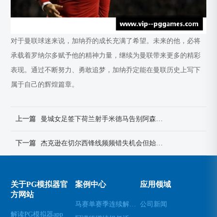
对于曼联球迷来说，加纳乔的成长充满了希望。未来的他，必将
承载着罗纳尔多赋予他的精神力量，继续为曼联带来更多的精彩
表现。通过不断努力、勇敢追梦，加纳乔定能在曼联历史上写下
属于自己的辉煌篇章。
上一篇
曼城女足签下荷兰射手米德马告别阿森纳七年辉煌生涯
下一篇
杰克逊在切尔西锋线频频错失机会但始终不懈努力展现拼搏精神
关于PG模拟器官
案例中心
应用领域
方网站
马赛单赛季连续解雇两名主帅的背后原因与影响分析
公司新闻
解读PG模拟器app