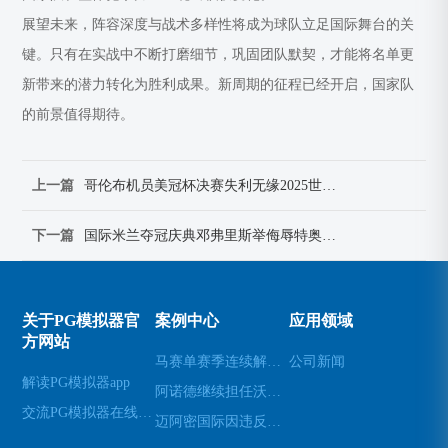
展望未来，阵容深度与战术多样性将成为球队立足国际舞台的关
键。只有在实战中不断打磨细节，巩固团队默契，才能将名单更
新带来的潜力转化为胜利成果。新周期的征程已经开启，国家队
的前景值得期待。
上一篇
哥伦布机员美冠杯决赛失利无缘2025世界俱乐部杯
下一篇
国际米兰夺冠庆典邓弗里斯举侮辱特奥横幅足协展开调查
关于PG模拟器官
案例中心
应用领域
方网站
马赛单赛季连续解雇两名主帅的背后原因与影响分析
公司新闻
解读PG模拟器app
阿诺德继续担任沃尔夫斯堡中场队长 展现领导力与稳定性
交流PG模拟器在线试玩
迈阿密国际因违反大联盟薪资帽规定被罚款创纪录的两百万美元