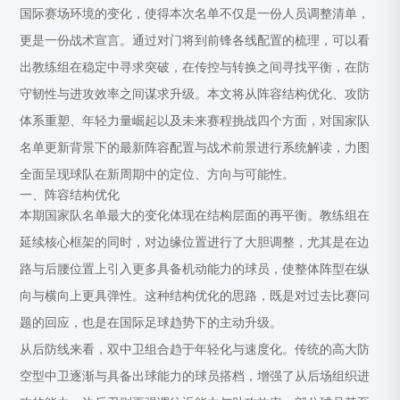
国际赛场环境的变化，使得本次名单不仅是一份人员调整清单，
更是一份战术宣言。通过对门将到前锋各线配置的梳理，可以看
出教练组在稳定中寻求突破，在传控与转换之间寻找平衡，在防
守韧性与进攻效率之间谋求升级。本文将从阵容结构优化、攻防
体系重塑、年轻力量崛起以及未来赛程挑战四个方面，对国家队
名单更新背景下的最新阵容配置与战术前景进行系统解读，力图
全面呈现球队在新周期中的定位、方向与可能性。
一、阵容结构优化
本期国家队名单最大的变化体现在结构层面的再平衡。教练组在
延续核心框架的同时，对边缘位置进行了大胆调整，尤其是在边
路与后腰位置上引入更多具备机动能力的球员，使整体阵型在纵
向与横向上更具弹性。这种结构优化的思路，既是对过去比赛问
题的回应，也是在国际足球趋势下的主动升级。
从后防线来看，双中卫组合趋于年轻化与速度化。传统的高大防
空型中卫逐渐与具备出球能力的球员搭档，增强了从后场组织进