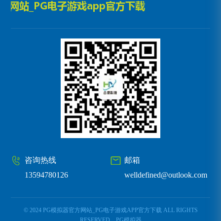
咨询热线
邮箱
13594780126
welldefined@outlook.com
© 2024 PG模拟器官方网站_PG电子游戏APP官方下载 ALL RIGHTS
RESERVED
PG模拟器