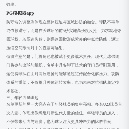
效率。
PG模拟器app
防守端的调整则体现在整体压迫与区域协防的融合。球队不再单
纯依赖退守，而是在丢球后的前5秒实施高强度反抢，力求就地夺
回球权。若压迫失败，则迅速回撤形成紧凑的中低位防线，通过
压缩空间限制对手的直塞与远射。
值得注意的是，门将角色也被赋予更多战术责任。现代足球强调
门将参与出球与组织，名单中具备脚下技术的守门员得到重用，
这使得球队在面对高压逼抢时能够通过短传配合化解压力。攻防
体系的重塑，不仅提升整体运转效率，也为未来对抗强队奠定技
术基础。
三、年轻力量崛起
名单更新的另一大亮点在于年轻球员的集中亮相。多名U23球员首
次入选，体现出教练组对新生代力量的信任。年轻球员的加入，
不仅带来活力与速度，也为球队注入更具冲击力的比赛节奏。