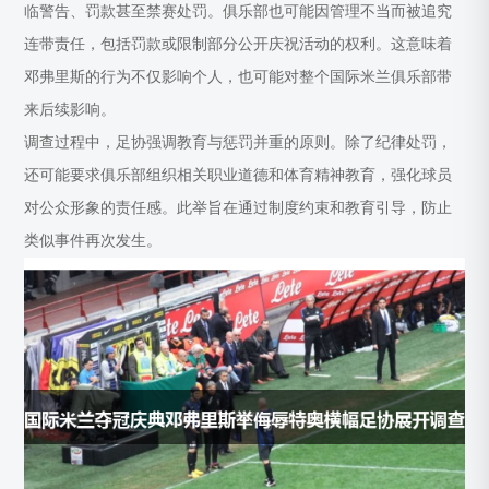
临警告、罚款甚至禁赛处罚。俱乐部也可能因管理不当而被追究
连带责任，包括罚款或限制部分公开庆祝活动的权利。这意味着
邓弗里斯的行为不仅影响个人，也可能对整个国际米兰俱乐部带
来后续影响。
调查过程中，足协强调教育与惩罚并重的原则。除了纪律处罚，
还可能要求俱乐部组织相关职业道德和体育精神教育，强化球员
对公众形象的责任感。此举旨在通过制度约束和教育引导，防止
类似事件再次发生。