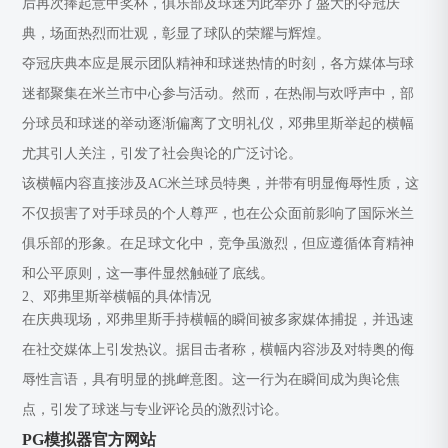
后再次捧起意甲奖杯，俱乐部及球迷为此举办了盛大的夺冠庆
典，场面热烈而壮观，彰显了球队的荣耀与辉煌。
夺冠庆典本应是展示团队精神和球迷热情的时刻，各方媒体与球
迷都聚集在米兰市中心参与活动。然而，在热闹与欢呼声中，部
分球员和球迷的举动逐渐偏离了文明礼仪，邓弗里斯举起的横幅
尤其引人关注，引发了社会舆论的广泛讨论。
该横幅内容直接涉及AC米兰球员特奥，并带有明显侮辱性质，这
不仅损害了对手球员的个人尊严，也在公众面前影响了国际米兰
俱乐部的形象。在足球文化中，竞争虽激烈，但应遵循体育精神
和公平原则，这一事件显然触碰了底线。
2、邓弗里斯举横幅的具体情况
在庆典现场，邓弗里斯手持横幅的瞬间被多家媒体捕捉，并迅速
在社交媒体上引发热议。据目击者称，横幅内容涉及对特奥的侮
辱性言语，具有明显的挑衅意图。这一行为在瞬间成为舆论焦
点，引发了球迷与专业评论员的激烈讨论。
PG模拟器官方网站