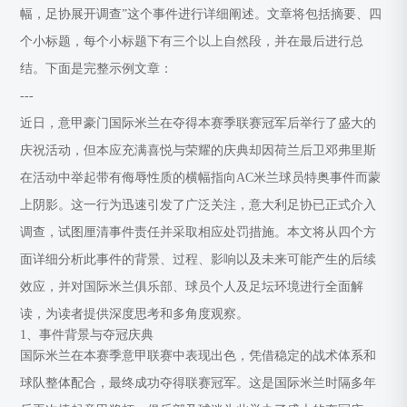
幅，足协展开调查”这个事件进行详细阐述。文章将包括摘要、四
个小标题，每个小标题下有三个以上自然段，并在最后进行总
结。下面是完整示例文章：
---
近日，意甲豪门国际米兰在夺得本赛季联赛冠军后举行了盛大的
庆祝活动，但本应充满喜悦与荣耀的庆典却因荷兰后卫邓弗里斯
在活动中举起带有侮辱性质的横幅指向AC米兰球员特奥事件而蒙
上阴影。这一行为迅速引发了广泛关注，意大利足协已正式介入
调查，试图厘清事件责任并采取相应处罚措施。本文将从四个方
面详细分析此事件的背景、过程、影响以及未来可能产生的后续
效应，并对国际米兰俱乐部、球员个人及足坛环境进行全面解
读，为读者提供深度思考和多角度观察。
1、事件背景与夺冠庆典
国际米兰在本赛季意甲联赛中表现出色，凭借稳定的战术体系和
球队整体配合，最终成功夺得联赛冠军。这是国际米兰时隔多年